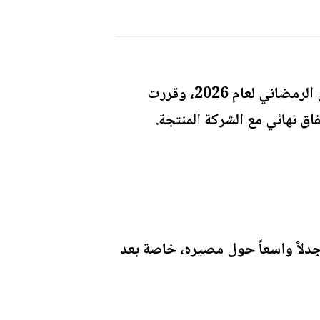
تراجعت الفنانة المصرية غادة عبدالرازق عن قرار انسحابها من السباق الرمضاني لعام 2026، وقررت
جدلاً واسعاً حول مصيره، خاصة بعد