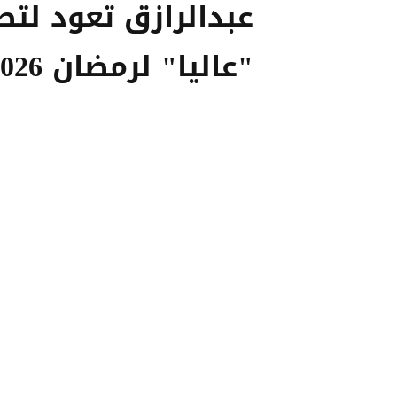
عبدالرازق تعود لتص
"عاليا" لرمضان 2026