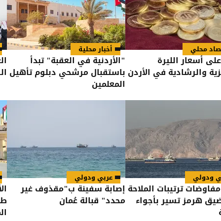
صاد محلي
أخبار محلية
لى أسعار الليرة
"الأردنية في العقبة" تبدأ
ال
يزية والرشادية في الأردن
باستقبال مرشحي دبلوم تأهيل
ال
المعلمين
ي ودولي
عربي ودولي
 مفاوضات ترتيبات الملاحة
إصابة سفينة ب"مقذوف غير
ال
ق هرمز تسير بأجواء
محدد" قبالة عُمان
طر
ال