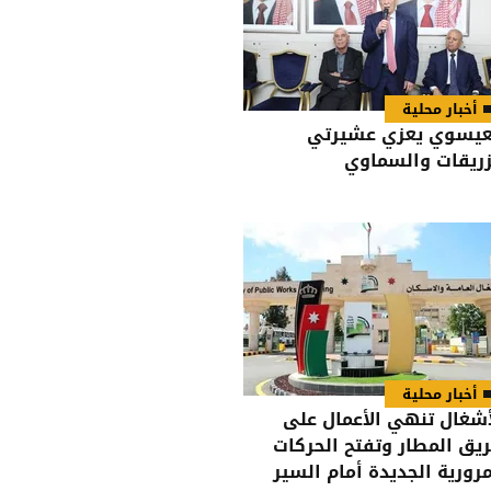
أخبار محلية
عيسوي يعزي عشيرتي
زريقات والسماوي
أخبار محلية
أشغال تنهي الأعمال على
يق المطار وتفتح الحركات
مرورية الجديدة أمام السير