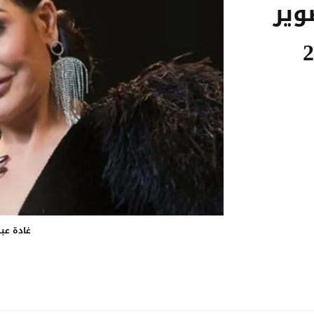
وير
غادة عبد