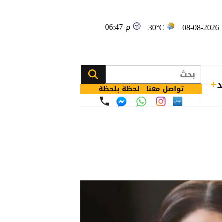
06:47 م
08
30°C
د
تواصل معنا.. لحظة بلحظة