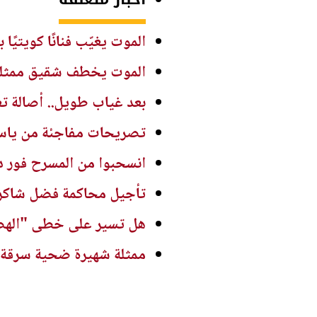
الموت يغيّب فنانًا كويتيً
الموت يخطف شقيق ممثلة 
بعد غياب طويل.. أصالة ت
تصريحات مفاجئة من ياسم
انسحبوا من المسرح فور د
تأجيل محاكمة فضل شاكر 
هل تسير على خطى "الهضبة
ممثلة شهيرة ضحية سرقة ف