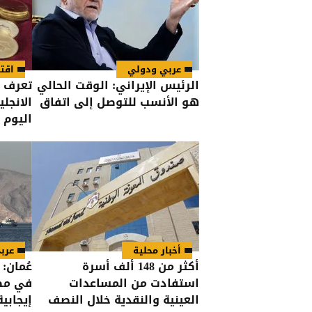
عربي ودولي
اقت
الرئيس الإيراني: الوقت الحالي
تعرف ع
هو الأنسب للتوصل إلى اتفاق
الانجل
اليوم
أخبار محلية
عرب
أكثر من 148 ألف أسرة
عُمان:
استفادت من المساعدات
في مضي
العينية والنقدية خلال النصف
إيجابية