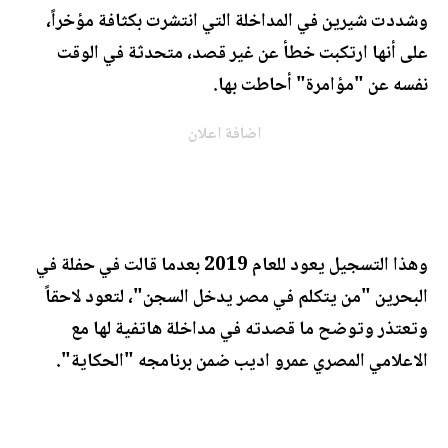
وشددت شيرين في المداخلة التي انتشرت بكثافة مؤخراً،
على أنها ارتكبت خطأ عن غير قصد، متحدثة في الوقت
نفسه عن "مؤامرة" أحاطت بها.
اضافة اعلان
وهذا التسجيل يعود للعام 2019 بعدما قالت في حفلة في
البحرين "من يتكلم في مصر يدخل السجن"، لتعود لاحقاً
وتعتذر وتوضح ما قصدته في مداخلة هاتفية لها مع
الاعلامي المصري عمرو اديب ضمن برنامجه "الحكاية".