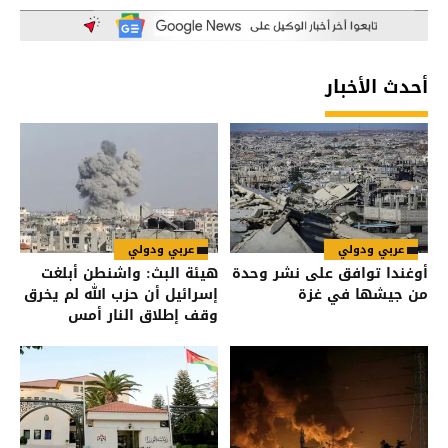
أحدث الأخبار
عربي ودولي
عربي ودولي
أوغندا توافق على نشر وحدة
هيئة البث: واشنطن أبلغت
من جيشها في غزة
إسرائيل أن حزب الله لم يخرق
وقف إطلاق النار أمس