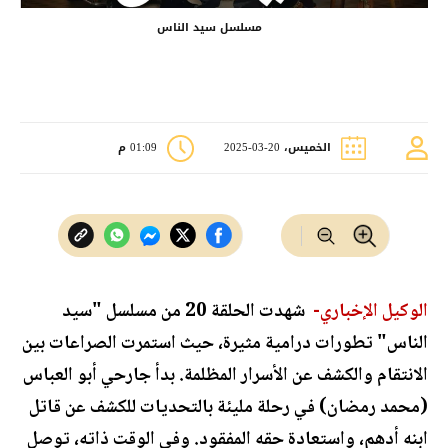
مسلسل سيد الناس
الخميس، 20-03-2025
01:09 م
الوكيل الإخباري-
شهدت الحلقة 20 من مسلسل "سيد
الناس" تطورات درامية مثيرة، حيث استمرت الصراعات بين
الانتقام والكشف عن الأسرار المظلمة. بدأ جارحي أبو العباس
(محمد رمضان) في رحلة مليئة بالتحديات للكشف عن قاتل
ابنه أدهم، واستعادة حقه المفقود. وفي الوقت ذاته، توصل