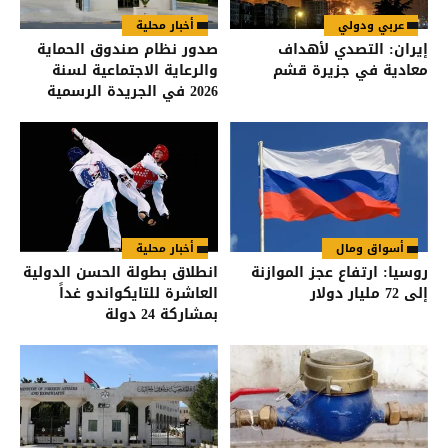
عربي ودولي
أخبار محلية
إيران: التصدي لأهداف
صدور نظام صندوق الحماية
معادية في جزيرة قشم
والرعاية الاجتماعية لسنة
2026 في الجريدة الرسمية
أسواق ومال
أخبار محلية
روسيا: ارتفاع عجز الموازنة
انطلاق بطولة الحسن الدولية
إلى 72 مليار دولار
العاشرة للتايكواندو غداً
بمشاركة 24 دولة