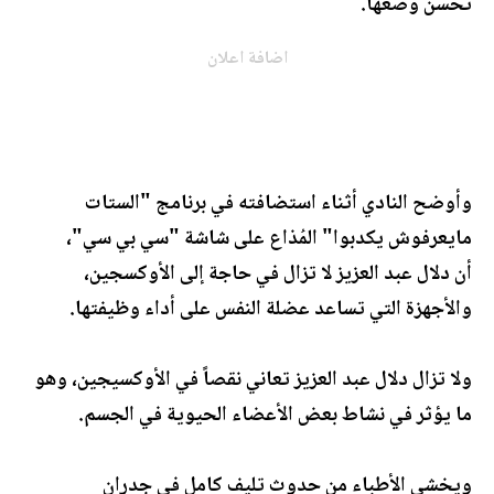
تحسّن وضعها.
اضافة اعلان
وأوضح النادي أثناء استضافته في برنامج "الستات
مايعرفوش يكدبوا" المُذاع على شاشة "سي بي سي"،
أن دلال عبد العزيز لا تزال في حاجة إلى الأوكسجين،
والأجهزة التي تساعد عضلة النفس على أداء وظيفتها.
ولا تزال دلال عبد العزيز تعاني نقصاً في الأوكسيجين، وهو
ما يؤثر في نشاط بعض الأعضاء الحيوية في الجسم.
ويخشى الأطباء من حدوث تليف كامل فى جدران