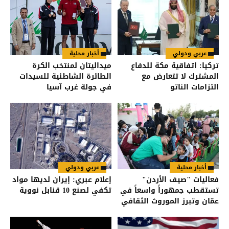
عربي ودولي
أخبار محلية
تركيا: اتفاقية مكة للدفاع
ميداليتان لمنتخب الكرة
المشترك لا تتعارض مع
الطائرة الشاطئية للسيدات
التزامات الناتو
في جولة غرب آسيا
أخبار محلية
عربي ودولي
فعاليات "صيف الأردن"
إعلام عبري: إيران لديها مواد
تستقطب جمهوراً واسعاً في
تكفي لصنع 10 قنابل نووية
عمّان وتبرز الموروث الثقافي