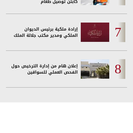
كابتن توصيل طعام
إرادة ملكية برئيس الديوان
الملكي ومدير مكتب جلالة الملك
إعلان هام من إدارة الترخيص حول
الفحص العملي للسواقين