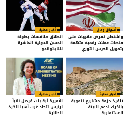
أسواق ومال
أخبار محلية
واشنطن تفرض عقوبات على
انطلاق منافسات بطولة
منصات عملات رقمية متهمة
الحسن الدولية العاشرة
بتمويل الحرس الثوري
للتايكواندو
الإيراني
أخبار محلية
أخبار محلية
تنفيذ حزمة مشاريع تنموية
الأميرة آية بنت فيصل نائباً
بالكرك لدعم البيئة
لرئيس اتحاد غرب آسيا للكرة
الاستثمارية
الطائرة