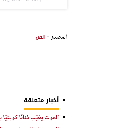
المصدر -
الفن
أخبار متعلقة
الموت يغيّب فنانًا كويتيً