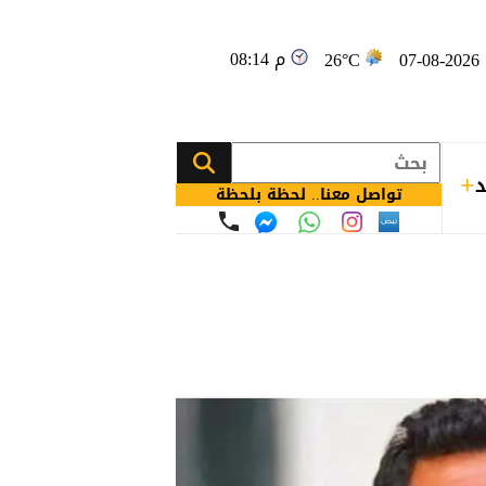
08:14 م
0
26°C
د
تواصل معنا.. لحظة بلحظة