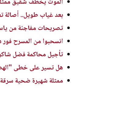
الموت يخطف شقيق ممثلة 
بعد غياب طويل.. أصالة ت
تصريحات مفاجئة من ياسم
انسحبوا من المسرح فور د
تأجيل محاكمة فضل شاكر 
هل تسير على خطى "الهضبة
ممثلة شهيرة ضحية سرقة ف