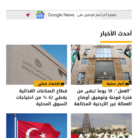
أحدث الأخبار
أخبار محلية
اقتصاد محلي
"العمل": 58 يوما تبقى من
قطاع الصناعات الغذائية
فترة قوننة وتوفيق أوضاع
يغطي 62 % من احتياجات
العمالة غير الأردنية المخالفة
السوق المحلية