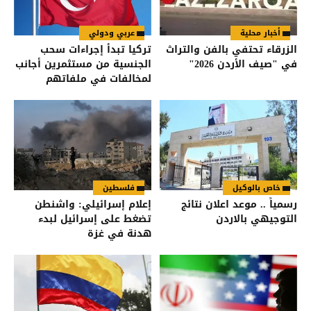
أخبار محلية
عربي ودولي
الزرقاء تحتفي بالفن والتراث
تركيا تبدأ إجراءات سحب
في "صيف الأردن 2026"
الجنسية من مستثمرين أجانب
لمخالفات في ملفاتهم
خاص بالوكيل
فلسطين
رسمياً .. موعد اعلان نتائج
إعلام إسرائيلي: واشنطن
التوجيهي بالاردن
تضغط على إسرائيل لبدء
هدنة في غزة