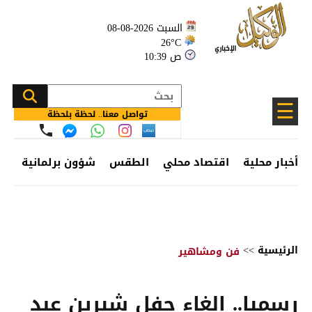
السبت 2026-08-08
26°C
10:39 ص
☰
تواصل معنا.. لحظة بلحظة
أخبار محلية
اقتصاد محلي
الطقس
شؤون برلمانية
وظ
الرئيسية
>>
فن ومشاهير
رسميا.. إلغاء حفل شيرين عبد