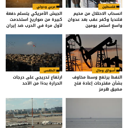
فلسطين
عربي ودولي
انسحاب الاحتلال من مخيم
الجيش الأمريكي يتسلم دفعة
قلنديا وكفر عقب بعد عدوان
كبيرة من صواريخ استخدمت
واسع استمر يومين
لأول مرة في الحرب ضد إيران
أسواق ومال
الطقس
النفط يرتفع وسط مخاوف
ارتفاع تدريجي على درجات
بشأن مقترحات إعادة فتح
الحرارة بدءًا من الأحد
مضيق هرمز