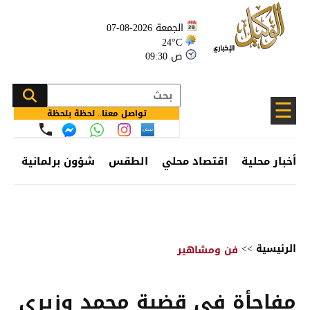
الجمعة 2026-08-07
24°C
09:30 ص
☰
تواصل معنا.. لحظة بلحظة
أخبار محلية
اقتصاد محلي
الطقس
شؤون برلمانية
وظ
الرئيسية
>>
فن ومشاهير
مفاجأة في قضية محمد وزيري