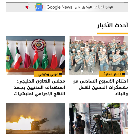
أحدث الأخبار
أخبار محلية
عربي ودولي
اختتام الأسبوع السادس من
مجلس التعاون الخليجي:
معسكرات الحسين للعمل
استهداف المدنيين يجسد
والبناء
النهج الإجرامي لمليشيات
الحوثي