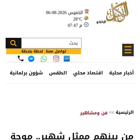
الخميس 2026-08-06
28°C
07:47 م
☰
تواصل معنا.. لحظة بلحظة
أخبار محلية
اقتصاد محلي
الطقس
شؤون برلمانية
وظ
الرئيسية
>>
فن ومشاهير
من بينهم ممثل شهير.. موجة