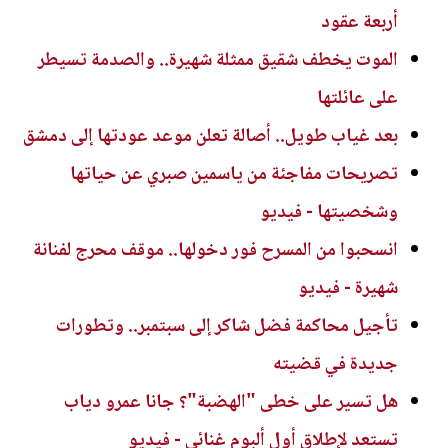
أربعة عقود
الموت يخطف شقيق ممثلة شهيرة.. والصدمة تسيطر
على عائلتها
بعد غياب طويل.. أصالة تعلن موعد عودتها إلى دمشق
تصريحات مفاجئة من ياسمين صبري عن حياتها
وشخصيتها - فيديو
انسحبوا من المسرح فور دخولها.. موقف محرج لفنانة
شهيرة - فيديو
تأجيل محاكمة فضل شاكر إلى سبتمبر.. وتطورات
جديدة في قضيته
هل تسير على خطى "الهضبة"؟ جانا عمرو دياب
تستعد لإطلاق أول ألبوم غنائي - فيديو