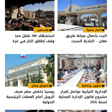
أخبار محلية
فلسطين
البدء بأعمال صيانة طريق
استشهاد 300 طفل منذ
معان – البادية السبت
وقف إطلاق النار في غزة
شؤون برلمانية
أسواق ومال
الإدارية النيابية تواصل إقرار
روسيا تخفض سعر صرف
مشروع قانون الإدارة المحلية
الروبل أمام العملات الرئيسية
لسنة 2026
الدولية