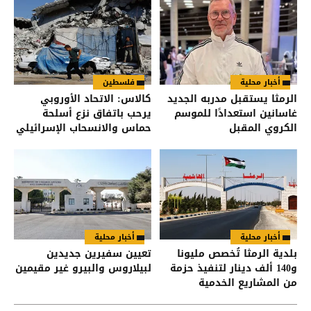
أخبار محلية
فلسطين
الرمثا يستقبل مدربه الجديد
كالاس: الاتحاد الأوروبي
غاسانين استعدادًا للموسم
يرحب باتفاق نزع أسلحة
الكروي المقبل
حماس والانسحاب الإسرائيلي
من غزة
أخبار محلية
أخبار محلية
بلدية الرمثا تُخصص مليونا
تعيين سفيرين جديدين
و140 ألف دينار لتنفيذ حزمة
لبيلاروس والبيرو غير مقيمين
من المشاريع الخدمية
والتنموية