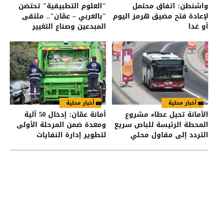
واشنطن: اتفاق محتمل
"العلوم التطبيقية" تحتضن
لإعادة فتح مضيق هرمز اليوم
"بالعربي – عمّان".. ملتقى
أو غدا
المبدعين وصناع التغيير
أخبار محلية
أخبار محلية
الأمانة تحيل عطاء مشروع
أمانة عمّان: إدخال 50 آلية
المحطة الرئيسة للباص سريع
ومعدة ضمن المرحلة الأولى
التردد إلى مقاول محلي
لتطوير إدارة النفايات