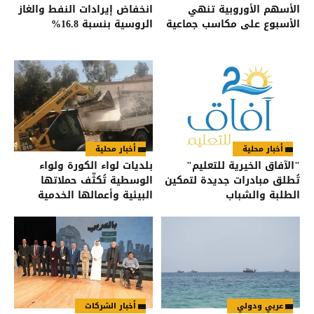
الأسهم الأوروبية تنهي
انخفاض إيرادات النفط والغاز
الأسبوع على مكاسب جماعية
الروسية بنسبة 16.8%
أخبار محلية
أخبار محلية
"الآفاق الخيرية للتعليم"
بلديات لواء الكورة ولواء
تُطلق مبادرات جديدة لتمكين
الوسطية تُكثّف حملاتها
الطلبة والشباب
البيئية وأعمالها الخدمية
عربي ودولي
أخبار الشركات