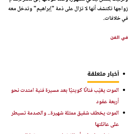
زواجها تكتشف أنها لا تزال على ذمة "إبراهيم" وتدخل معه
في خلافات.
في الفن
أخبار متعلقة
الموت يغيّب فنانًا كويتيًا بعد مسيرة فنية امتدت نحو
أربعة عقود
الموت يخطف شقيق ممثلة شهيرة.. والصدمة تسيطر
على عائلتها