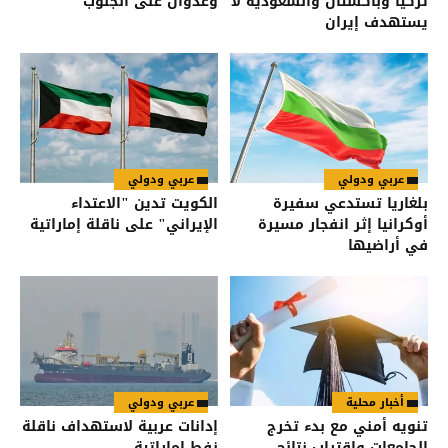
تركيا وباكستان والسعودية لا
وعدوان على الجنوب
يستهدف إيران
عربي ودولي
عربي ودولي
بلغاريا تستدعي سفيرة
الكويت تدين "الاعتداء
أوكرانيا إثر انفجار مسيرة
الإيراني" على ناقلة إماراتية
في أراضيها
أخبار محلية
عربي ودولي
تنويه أمني مع بدء تخرج
إدانات عربية لاستهداف ناقلة
الجامعات واقتراب نتائج
نفط إماراتية