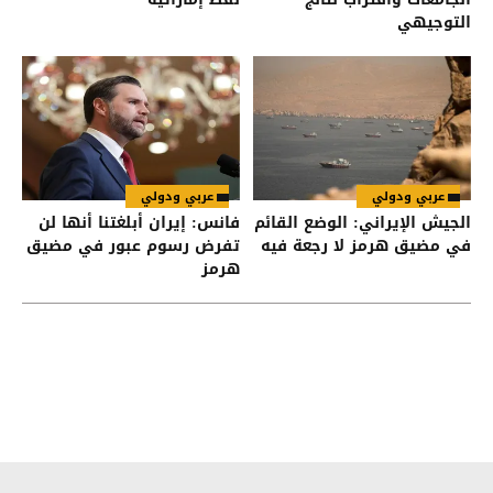
التوجيهي
عربي ودولي
عربي ودولي
الجيش الإيراني: الوضع القائم
فانس: إيران أبلغتنا أنها لن
في مضيق هرمز لا رجعة فيه
تفرض رسوم عبور في مضيق
هرمز