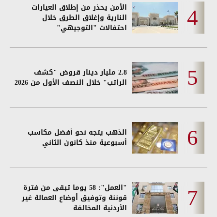
الأمن يحذر من إطلاق العيارات
النارية وإغلاق الطرق خلال
احتفالات "التوجيهي"
2.8 مليار دينار قروض "كشف
الراتب" خلال النصف الأول من 2026
الذهب يتجه نحو أفضل مكاسب
أسبوعية منذ كانون الثاني
"العمل": 58 يوما تبقى من فترة
قوننة وتوفيق أوضاع العمالة غير
الأردنية المخالفة