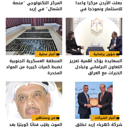
جعلت الأردن مركزا واعدا
المركز التكنولوجي "منصة
للاستثمار ونموذجا في
الشمال" في إربد
الاعتدال
شؤون برلمانية
أخبار محلية
السعايدة يؤكد أهمية تعزيز
المنطقة العسكرية الجنوبية
التعاون البرلماني وتبادل
تضبط كميات كبيرة من المواد
الخبرات مع العراق
المخدرة
أخبار الشركات
فن ومشاهير
شركة كهرباء إربد تطلق
الموت يغيّب فنانًا كويتيًا بعد