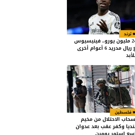
ترند
بـ24 مليون يورو.. فينيسيوس
مع ريال مدريد 6 أعوام أخرى
لأبد
فلسطين
سحاب الاحتلال من مخيم
نديا وكفر عقب بعد عدوان
سع استمر يومين