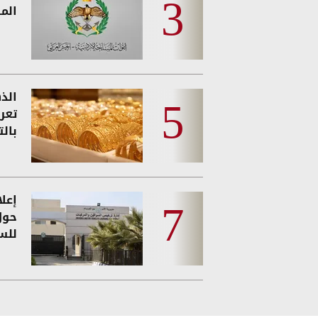
المس
الذه
تعر
بالت
إعل
حول
للس