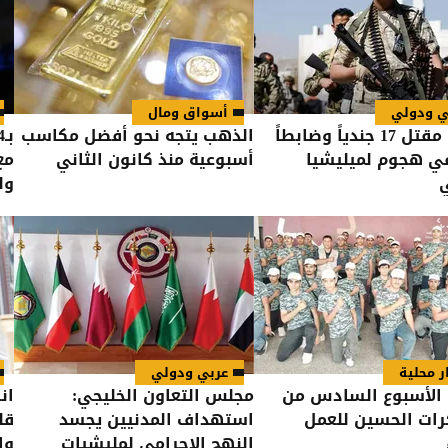
ي ودولي
أسواق ومال
اليمن: مقتل 17 جندياً وضابطاً
الذهب يتجه نحو أفضل مكاسب
 في هجوم لميليشيا
أسبوعية منذ كانون الثاني
ول
ر محلية
عربي ودولي
 الأسبوع السادس من
مجلس التعاون الخليجي:
ان
ات الحسين للعمل
استهداف المدنيين يجسد
قل
النهج الإجرامي لمليشيات
وا