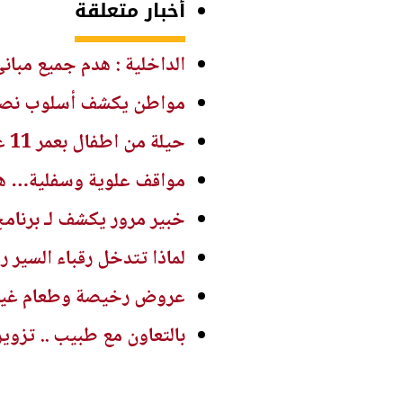
أخبار متعلقة
الداخلية : هدم جميع مباني فن
مواطن يكشف أسلوب نصب
حيلة من اطفال بعمر 11 عامًا كادت توقع سائق تكسي بخبرة 20 عامًا.. استمع إلى التفاصيل!
مواقف علوية وسفلية… هل
خبير مرور يكشف لـ برنام
لماذا تتدخل رقباء السير 
عروض رخيصة وطعام غير م
بالتعاون مع طبيب .. تزوير ش