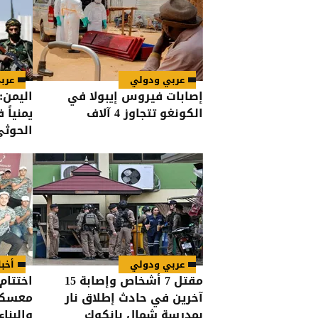
عربي ودولي
عرب
إصابات فيروس إيبولا في
الكونغو تتجاوز 4 آلاف
يمنياً
الحوثي
عربي ودولي
أخبا
مقتل 7 أشخاص وإصابة 15
اختتام
آخرين في حادث إطلاق نار
معسكر
بمدرسة شمال بانكوك
والبناء