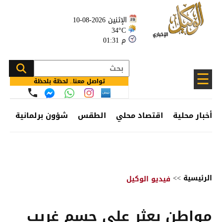
الإثنين 2026-08-10
34°C
01:31 م
☰
تواصل معنا.. لحظة بلحظة
أخبار محلية
اقتصاد محلي
الطقس
شؤون برلمانية
وظ
الرئيسية
>>
فيديو الوكيل
مواطن يعثر على جسم غريب