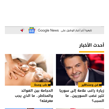
أحدث الأخبار
فن ومشاهير
طب وصحة
زيارة راغب علامة إلى سوريا
الحجامة بين الفوائد
تثير غضب السوريين.. ما
والمخاطر.. ما الذي يجب
السبب؟
معرفته؟