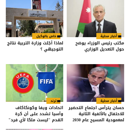
أخبار محلية
خاص بالوكيل
مكتب رئيس الوزراء يوضح
لماذا أجّلت وزارة التربية نتائج
حول التعديل الوزاري
التوجيهي ؟
أخبار محلية
ترند
حسان يترأس اجتماع التحضير
اتحادات ويفا وكونكاكاف
للاحتفال بالألفية الثانية
وآسيا تشدد على أن كرة
لمعمودية المسيح عام 2030
القدم "ليست ملكا لأي فرد"