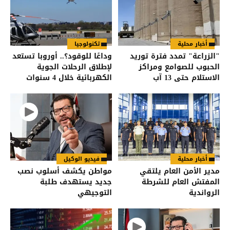
أخبار محلية
تكنولوجيا
"الزراعة" تمدد فترة توريد
وداعًا للوقود؟.. أوروبا تستعد
الحبوب للصوامع ومراكز
لإطلاق الرحلات الجوية
الاستلام حتى 13 آب
الكهربائية خلال 4 سنوات
أخبار محلية
فيديو الوكيل
مدير الأمن العام يلتقي
مواطن يكشف أسلوب نصب
المفتش العام للشرطة
جديد يستهدف طلبة
الرواندية
التوجيهي