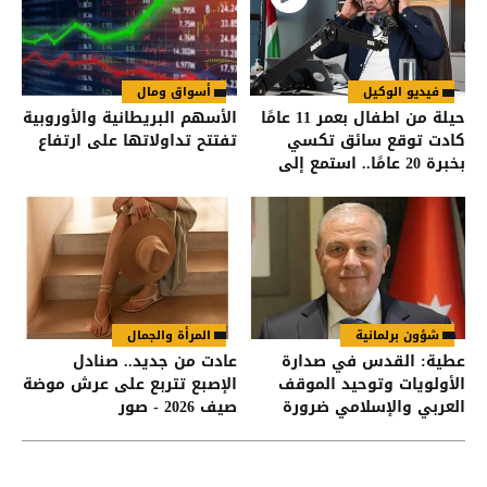
فيديو الوكيل
أسواق ومال
حيلة من اطفال بعمر 11 عامًا
الأسهم البريطانية والأوروبية
كادت توقع سائق تكسي
تفتتح تداولاتها على ارتفاع
بخبرة 20 عامًا.. استمع إلى
التفاصيل!
شؤون برلمانية
المرأة والجمال
عطية: القدس في صدارة
عادت من جديد.. صنادل
الأولويات وتوحيد الموقف
الإصبع تتربع على عرش موضة
العربي والإسلامي ضرورة
صيف 2026 - صور
لحماية المقدسات