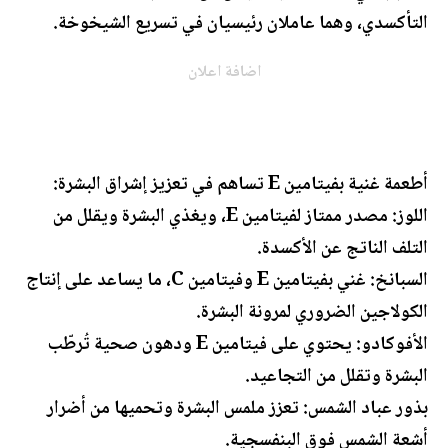
التأكسدي، وهما عاملان رئيسيان في تسريع الشيخوخة.
اضافة اعلان
أطعمة غنية بفيتامين E تساهم في تعزيز إشراق البشرة:
اللوز: مصدر ممتاز لفيتامين E، ويغذي البشرة ويقلل من
التلف الناتج عن الأكسدة.
السبانخ: غني بفيتامين E وفيتامين C، ما يساعد على إنتاج
الكولاجين الضروري لمرونة البشرة.
الأفوكادو: يحتوي على فيتامين E ودهون صحية تُرطّب
البشرة وتقلل من التجاعيد.
بذور عباد الشمس: تعزز ملمس البشرة وتحميها من أضرار
أشعة الشمس فوق البنفسجية.