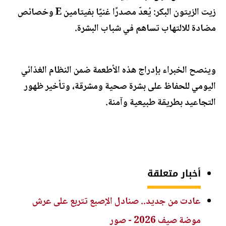
زيت الزيتون البكر: يُعدّ مصدرًا غنيًا بفيتامين E وخصائص
مضادة للالتهاب تساهم في شباب البشرة.
وينصح الخبراء بإدراج هذه الأطعمة ضمن النظام الغذائي
اليومي للحفاظ على بشرة صحية ومشرقة، وتأخير ظهور
التجاعيد بطريقة طبيعية وآمنة.
أخبار متعلقة
عادت من جديد.. صنادل الإصبع تتربع على عرش
موضة صيف 2026 - صور