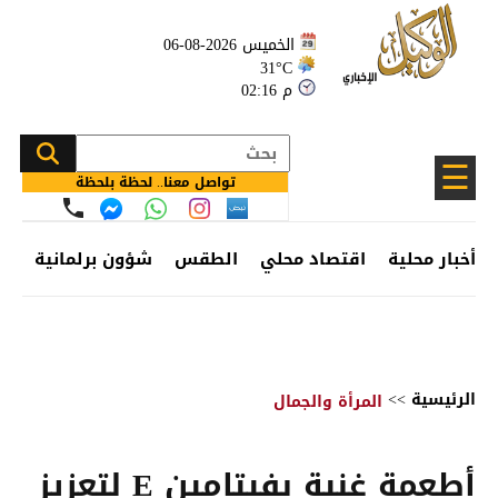
الخميس 2026-08-06
31°C
02:16 م
☰
تواصل معنا.. لحظة بلحظة
أخبار محلية
اقتصاد محلي
الطقس
شؤون برلمانية
وظ
الرئيسية
>>
المرأة والجمال
أطعمة غنية بفيتامين E لتعزيز