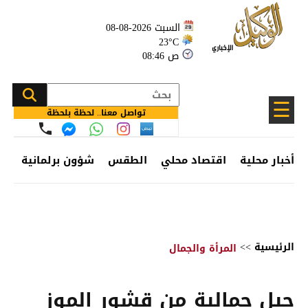
السبت 2026-08-08
23°C
08:46 ص
☰
تواصل معنا.. لحظة بلحظة
أخبار محلية
اقتصاد محلي
الطقس
شؤون برلمانية
وظ
الرئيسية
>>
المرأة والجمال
حيل جمالية من قشور الموز