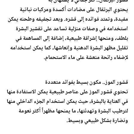
قشور البرتقال.. كنز جمالي لا يُستهان به
يحتوي البرتقال على مضادات أكسدة ومركبات نباتية
مفيدة، وتمتد فوائده إلى قشره. وبعد تجفيفه وطحنه يمكن
استخدامه في وصفات منزلية تساعد على تقشير البشرة
بلطف، ومنحها إشراقة طبيعية، إضافة إلى المساهمة في
تقليل مظهر البشرة الدهنية وإنعاشها، كما يمكن استخدامه
لإضفاء رائحة منعشة على ماء الاستحمام.
قشور الموز.. مكون بسيط بفوائد متعددة
تحتوي قشور الموز على عناصر طبيعية يمكن الاستفادة منها
في العناية بالبشرة، حيث يمكن استخدام الجزء الداخلي منها
لترطيب البشرة وتهدئتها، ما يمنحها مظهراً أكثر نعومة
ونضارة بشكل طبيعي وبسيط.