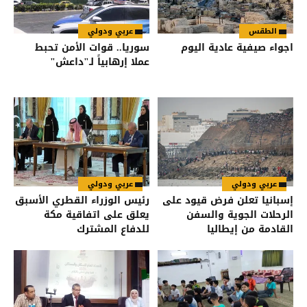
الطقس
عربي ودولي
اجواء صيفية عادية اليوم
سوريا.. قوات الأمن تحبط
عملا إرهابياً لـ"داعش"
عربي ودولي
عربي ودولي
إسبانيا تعلن فرض قيود على
رئيس الوزراء القطري الأسبق
الرحلات الجوية والسفن
يعلق على اتفاقية مكة
القادمة من إيطاليا
للدفاع المشترك