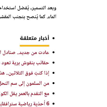
وبعد التسمير، يُفضل استخدام
الماء. كما يُنصح بتجنب المقش
أخبار متعلقة
عادت من جديد.. صنادل الإصب
حقائب بنقوش برية تعود ب
إذا كنتِ فوق الثلاثين.. ه
من السلمون إلى سم النحل
مع التقدم بالعمر يقل الك
6 أحذية رياضية سترافقكِ في كل مشاوير الصيف... أيها يناسب ذوقكِ؟ - صور