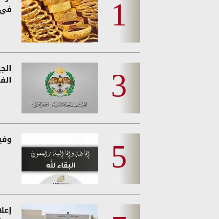
في 
الج
الفئ
وفيات
إعل