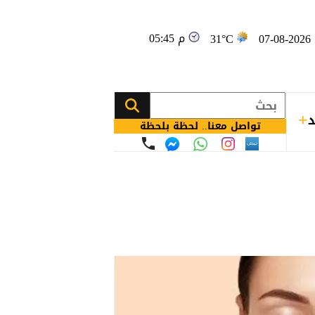
05:45 م
0
31°C
د
تواصل معنا.. لحظة بلحظة