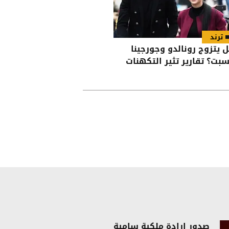
ترند
 يتزوج رونالدو وجورجينا
سبت؟ تقارير تثير التكهنات
صدور إرادة ملكية سامية