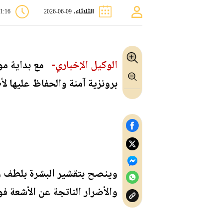
الثلاثاء، 09-06-2026
01:16 
الوكيل الإخباري-
مع بداية موس
برونزية آمنة والحفاظ عليها لأ
وينصح بتقشير البشرة بلطف و
والأضرار الناتجة عن الأشعة ف