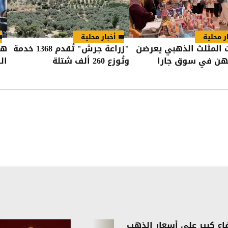
ر محلية
أخبار محلية
المثلث الذهبي يعرضن
"زراعة جرش" تُقدم 1368 خدمة
هل
تهن في سوق جارا
وتُوزع 260 ألف شتلة
ال
فاع كبير على أسعار الذهب