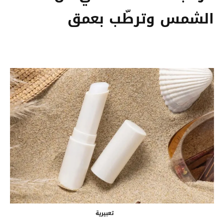
الشمس وترطّب بعمق
تعبيرية