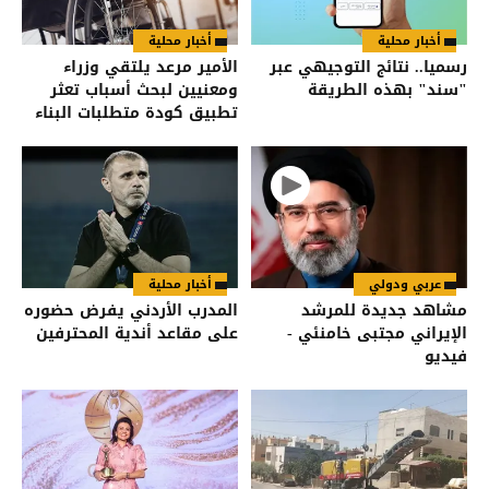
أخبار محلية
أخبار محلية
رسميا.. نتائج التوجيهي عبر
الأمير مرعد يلتقي وزراء
"سند" بهذه الطريقة
ومعنيين لبحث أسباب تعثر
تطبيق كودة متطلبات البناء
للأشخاص ذوي الإعاقة
عربي ودولي
أخبار محلية
مشاهد جديدة للمرشد
المدرب الأردني يفرض حضوره
الإيراني مجتبى خامنئي -
على مقاعد أندية المحترفين
فيديو