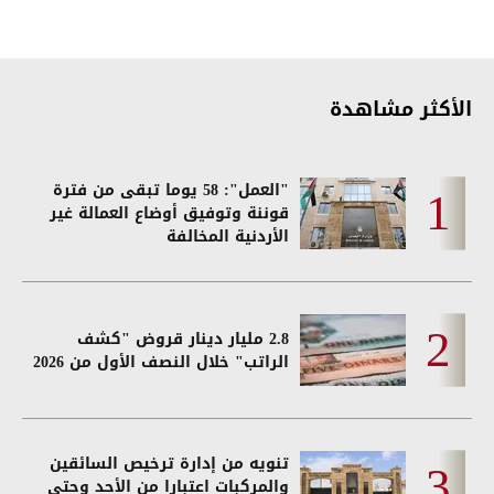
الأكثر مشاهدة
"العمل": 58 يوما تبقى من فترة
قوننة وتوفيق أوضاع العمالة غير
الأردنية المخالفة
2.8 مليار دينار قروض "كشف
الراتب" خلال النصف الأول من 2026
تنويه من إدارة ترخيص السائقين
والمركبات اعتبارا من الأحد وحتى