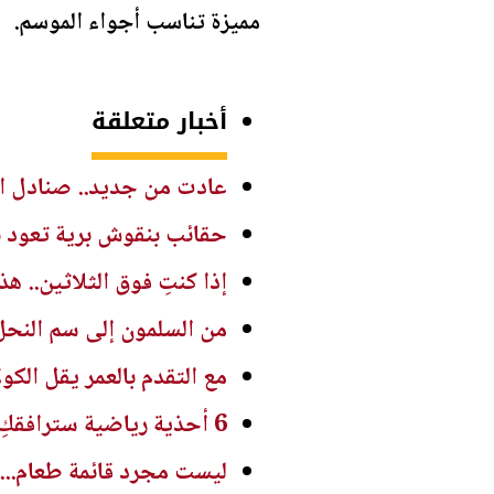
مميزة تناسب أجواء الموسم.
أخبار متعلقة
عادت من جديد.. صنادل الإصب
حقائب بنقوش برية تعود ب
إذا كنتِ فوق الثلاثين.. ه
من السلمون إلى سم النحل
مع التقدم بالعمر يقل الك
6 أحذية رياضية سترافقكِ في كل مشاوير الصيف... أيها يناسب ذوقكِ؟ - صور
ليست مجرد قائمة طعام...