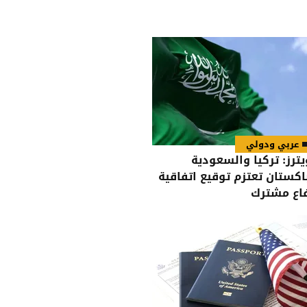
عربي ودولي
يترز: تركيا والسعودية
اكستان تعتزم توقيع اتفاقية
اع مشترك