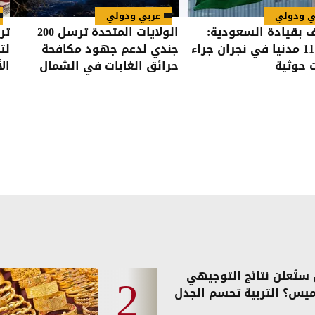
ي ودولي
عربي ودولي
ف بقيادة السعودية:
الولايات المتحدة ترسل 200
تر
إصابة 11 مدنيا في نجران جراء
جندي لدعم جهود مكافحة
لت
 حوثية
حرائق الغابات في الشمال
ال
الغربي
ستُعلن نتائج التوجيهي
ميس؟ التربية تحسم الجدل