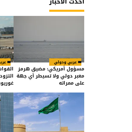
أحدث الأخبار
عربي ودولي
عرب
مسؤول أمريكي: مضيق هرمز
القوات
معبر دولي ولا تسيطر أي جهة
التزود
على ممراته
غوريو