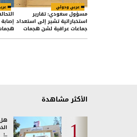
عربي ودولي
عرب
مسؤول سعودي: تقارير
التحال
استخباراتية تشير إلى استعداد
جماعات عراقية لشن هجمات
هجمات
على السعودية
الأكثر مشاهدة
هل 
الخ
..!