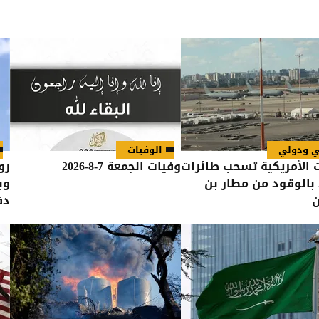
ي ودولي
الوفيات
 الأمريكية تسحب طائرات
وفيات الجمعة 7-8-2026
رو
 بالوقود من مطار بن
وب
ن
دف