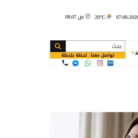
08:07 ص
20°C
د
تواصل معنا.. لحظة بلحظة