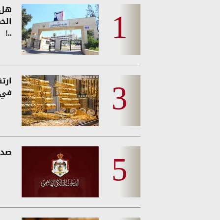
هل 
الخ
..!
ارت
في 
صدو