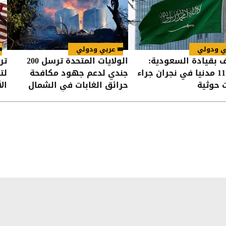
ي ودولي
عربي ودولي
ف بقيادة السعودية:
الولايات المتحدة ترسل 200
تر
إصابة 11 مدنيا في نجران جراء
جندي لدعم جهود مكافحة
لت
 حوثية
حرائق الغابات في الشمال
ال
الغربي