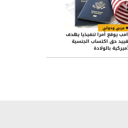
عربي ودولي
امب يوقع أمرا تنفيذيا يهدف
قييد حق اكتساب الجنسية
أميركية بالولادة