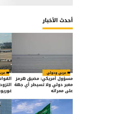
أحدث الأخبار
عربي ودولي
عرب
مسؤول أمريكي: مضيق هرمز
القوات
معبر دولي ولا تسيطر أي جهة
التزود
على ممراته
غوريو