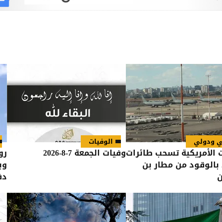
ي ودولي
الوفيات
 الأمريكية تسحب طائرات
وفيات الجمعة 7-8-2026
رو
 بالوقود من مطار بن
وب
ن
دف