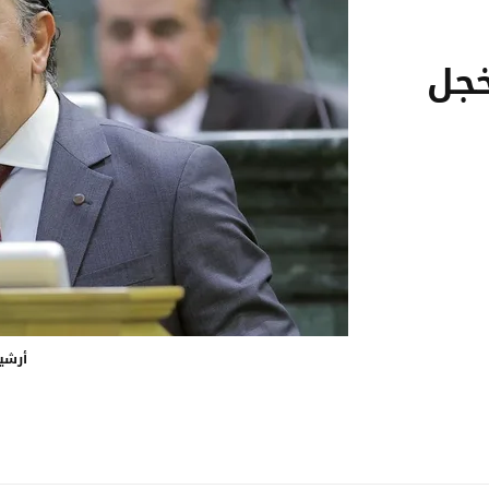
خجل
أرشي