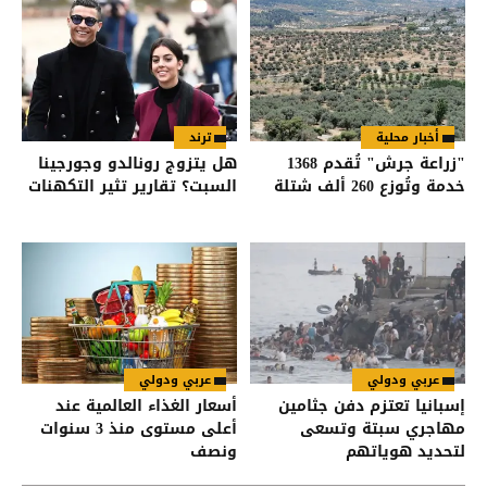
أخبار محلية
ترند
"زراعة جرش" تُقدم 1368
هل يتزوج رونالدو وجورجينا
خدمة وتُوزع 260 ألف شتلة
السبت؟ تقارير تثير التكهنات
عربي ودولي
عربي ودولي
إسبانيا تعتزم دفن جثامين
أسعار الغذاء العالمية عند
مهاجري سبتة وتسعى
أعلى مستوى منذ 3 سنوات
لتحديد هوياتهم
ونصف