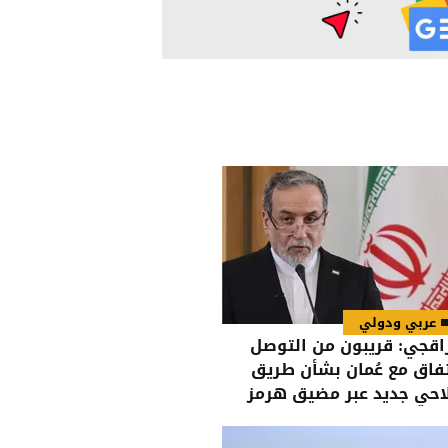
عربي ودولي
اقجي: قريبون من التوصل
تفاق مع عُمان بشأن طريق
احي جديد عبر مضيق هرمز