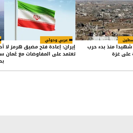
طين
عربي ودولي
73,38 شهيدا منذ بدء حرب
إيران: إعادة فتح مضيق هرمز لا
أد
ة على غزة
تعتمد على المفاوضات مع عُمان
سف
بص
هر