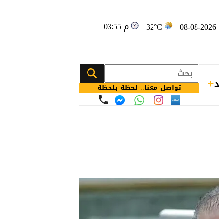
03:55 م
08
32°C
د
تواصل معنا.. لحظة بلحظة