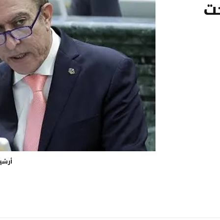
ت
أرشي