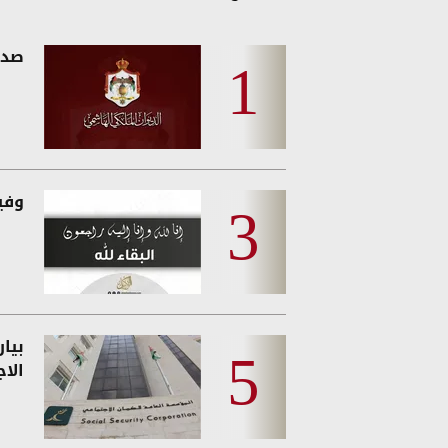
صدو
وفيات
بيا
الا