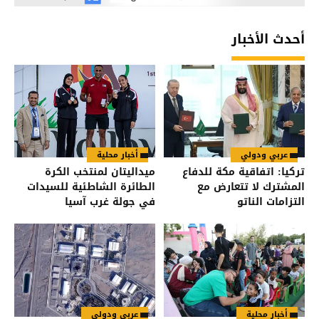
أحدث الأخبار
عربي ودولي
أخبار محلية
تركيا: اتفاقية مكة للدفاع
ميداليتان لمنتخب الكرة
المشترك لا تتعارض مع
الطائرة الشاطئية للسيدات
التزامات الناتو
في جولة غرب آسيا
أخبار محلية
عربي ودولي