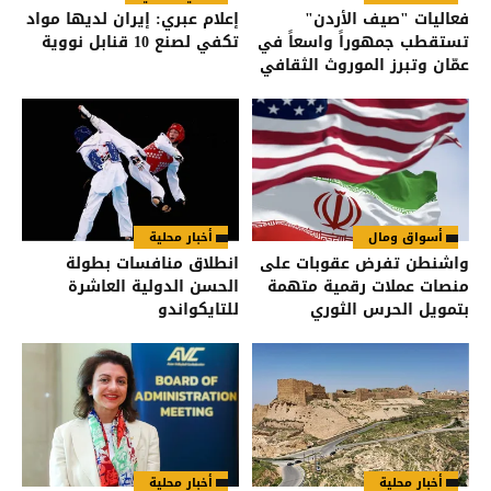
فعاليات "صيف الأردن"
إعلام عبري: إيران لديها مواد
تستقطب جمهوراً واسعاً في
تكفي لصنع 10 قنابل نووية
عمّان وتبرز الموروث الثقافي
أسواق ومال
أخبار محلية
واشنطن تفرض عقوبات على
انطلاق منافسات بطولة
منصات عملات رقمية متهمة
الحسن الدولية العاشرة
بتمويل الحرس الثوري
للتايكواندو
الإيراني
أخبار محلية
أخبار محلية