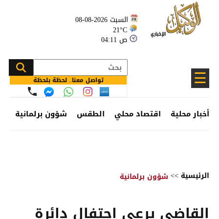
السبت 2026-08-08
21°C
04:11 ص
☰
تواصل معنا.. لحظة بلحظة
أخبار محلية
اقتصاد محلي
الطقس
شؤون برلمانية
وظ
الرئيسية
>>
شؤون برلمانية
القاضي يرعى احتفال دائرة