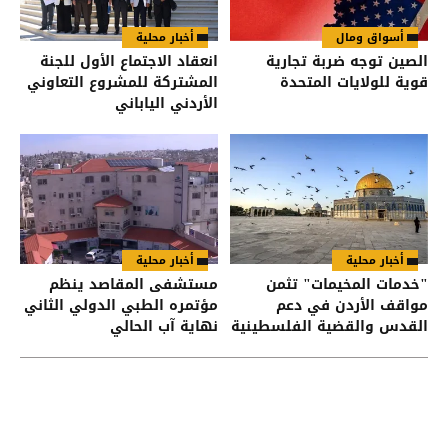
أسواق ومال
أخبار محلية
الصين توجه ضربة تجارية
انعقاد الاجتماع الأول للجنة
قوية للولايات المتحدة
المشتركة للمشروع التعاوني
الأردني الياباني
أخبار محلية
أخبار محلية
"خدمات المخيمات" تثمن
مستشفى المقاصد ينظم
مواقف الأردن في دعم
مؤتمره الطبي الدولي الثاني
القدس والقضية الفلسطينية
نهاية آب الحالي