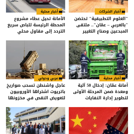
أخبار الشركات
أخبار محلية
"العلوم التطبيقية" تحتضن
الأمانة تحيل عطاء مشروع
"بالعربي – عمّان".. ملتقى
المحطة الرئيسة للباص سريع
المبدعين وصناع التغيير
التردد إلى مقاول محلي
أخبار محلية
عربي ودولي
أمانة عمّان: إدخال 50 آلية
عاجل واشنطن تسحب صواريخ
ومعدة ضمن المرحلة الأولى
باتريوت اشتراها الأوروبيون
لتطوير إدارة النفايات
لتعويض النقص في مخزونها