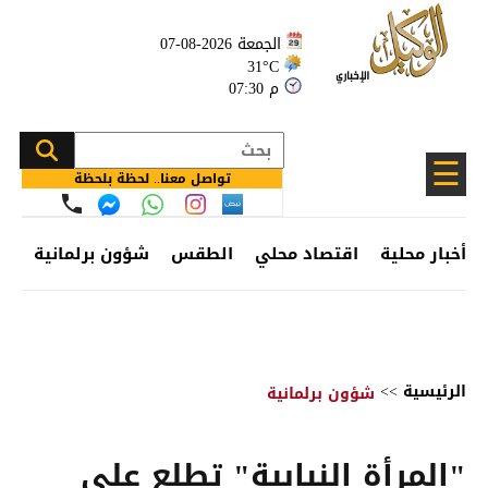
الجمعة 2026-08-07
31°C
07:30 م
☰
تواصل معنا.. لحظة بلحظة
أخبار محلية
اقتصاد محلي
الطقس
شؤون برلمانية
وظ
الرئيسية
>>
شؤون برلمانية
"المرأة النيابية" تطلع على