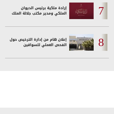
إرادة ملكية برئيس الديوان
الملكي ومدير مكتب جلالة الملك
إعلان هام من إدارة الترخيص حول
الفحص العملي للسواقين