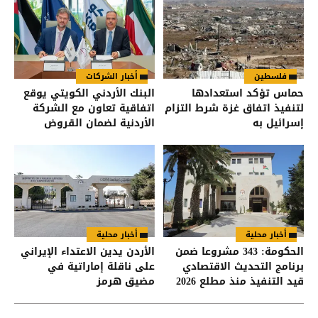
فلسطين
أخبار الشركات
حماس تؤكد استعدادها
البنك الأردني الكويتي يوقع
لتنفيذ اتفاق غزة شرط التزام
اتفاقية تعاون مع الشركة
إسرائيل به
الأردنية لضمان القروض
للانضمام إلى برنامج "الضمان
من أجل التوظيف"
أخبار محلية
أخبار محلية
الحكومة: 343 مشروعا ضمن
الأردن يدين الاعتداء الإيراني
برنامج التحديث الاقتصادي
على ناقلة إماراتية في
قيد التنفيذ منذ مطلع 2026
مضيق هرمز