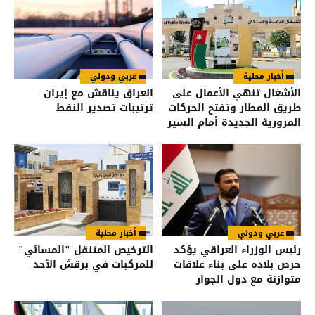
أخبار محلية
عربي ودولي
الأشغال تنهي الأعمال على
العراق يناقش مع إيران
طريق المطار وتفتح الحركات
ترتيبات تصدير النفط
المرورية الجديدة أمام السير
عربي ودولي
أخبار محلية
رئيس الوزراء العراقي يؤكد
الترخيص المتنقل "المسائي"
حرص بلاده على بناء علاقات
للمركبات في برقش الأحد
متوازنة مع دول الجوار