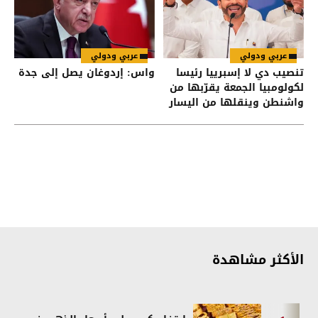
عربي ودولي
عربي ودولي
تنصيب دي لا إسبرييا رئيسا
واس: إردوغان يصل إلى جدة
لكولومبيا الجمعة يقرّبها من
واشنطن وينقلها من اليسار
إلى اليمين
الأكثر مشاهدة