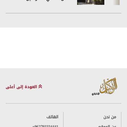
العودة إلى أعلى
من نحن
الهاتف
عن الموقع
+962793334441