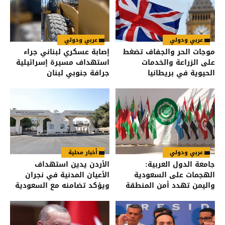
عربي ودولي
عربي ودولي
موجات الحر والجفاف تضغط
إصابة عسكري لبناني جراء
على الزراعة والخدمات
استهداف مسيرة إسرائيلية
الحيوية في بريطانيا
جرافة جنوبي لبنان
عربي ودولي
أخبار محلية
جامعة الدول العربية:
الأردن يدين استهداف
الهجمات على السعودية
الأعيان المدنية في نجران
واليمن تهدد أمن المنطقة
ويؤكد تضامنه مع السعودية