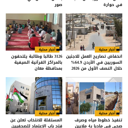
في حوارة
صور
أخبار محلية
أخبار محلية
انخفاض تصاريح العمل للاجئين
3126 طالبا وطالبة يلتحقون
السوريين في الأردن 64.9%
بالمراكز القرآنية الصيفية
خلال النصف الأول من 2026
بمحافظة معان
أخبار محلية
أخبار محلية
تنفيذ خطوط مياه وصرف
المستقلة للانتخاب تعلن عن
صحي في مادبا بـ4 ملايين
فتح باب الاعتماد للصحفيين