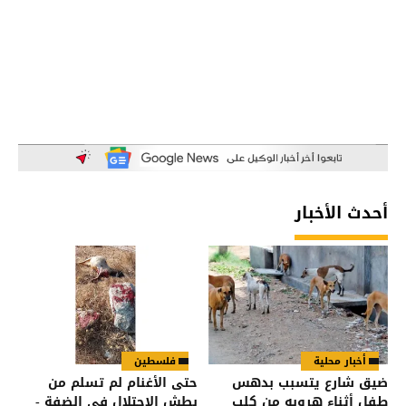
أحدث الأخبار
أخبار محلية
فلسطين
ضيق شارع يتسبب بدهس
حتى الأغنام لم تسلم من
طفل أثناء هروبه من كلب
بطش الاحتلال في الضفة -