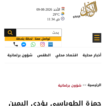
الأحد 2026-08-09
29°C
11:34 ص
☰
تواصل معنا.. لحظة بلحظة
أخبار محلية
اقتصاد محلي
الطقس
شؤون برلمانية
وظ
الرئيسية
>>
شؤون برلمانية
حمزة الطوباسي يؤدي اليمين