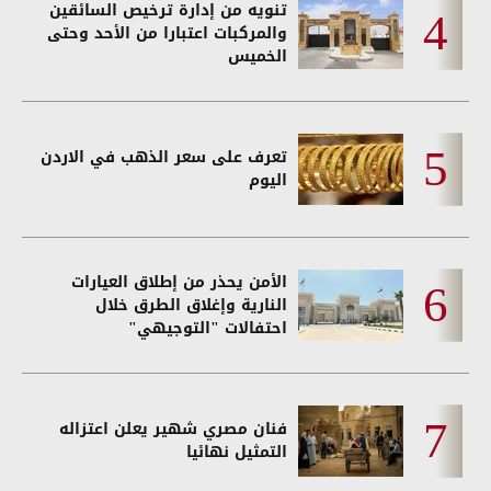
تنويه من إدارة ترخيص السائقين
والمركبات اعتبارا من الأحد وحتى
الخميس
تعرف على سعر الذهب في الاردن
اليوم
الأمن يحذر من إطلاق العيارات
النارية وإغلاق الطرق خلال
احتفالات "التوجيهي"
فنان مصري شهير يعلن اعتزاله
التمثيل نهائيا