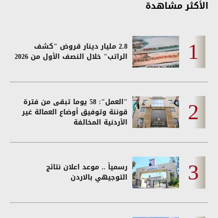
الأكثر مشاهدة
2.8 مليار دينار قروض "كشف
الراتب" خلال النصف الأول من 2026
"العمل": 58 يوما تبقى من فترة
قوننة وتوفيق أوضاع العمالة غير
الأردنية المخالفة
رسمياً .. موعد اعلان نتائج
التوجيهي بالاردن