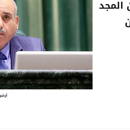
 المجد
ن
أرشي