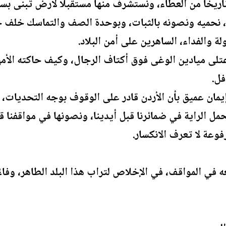
تاريخًا من العطاء، ونستشرف منها مستقبلًا لأرض تُبنى بسو
ُلا، نحميه ونصونه بالثبات، وبوحدة الصف والتماسك خلف ج
لة والفداء، الساهرين على أمن البلاد.
عتلى ميادين الوغى فوق أكتاف الرجال، وكيف حاكته الأم
فل.
مان عميق بأن الأردن قادر على الوقوف بوجه التحديات، 
حمل الراية في ضمائرنا قبل أيدينا، ونصونها في مواقفنا قب
فوعة لا تعرف الانكسار.
ه في المواقف، في الإخلاص لتراب هذا البلد الطاهر، وفاءً