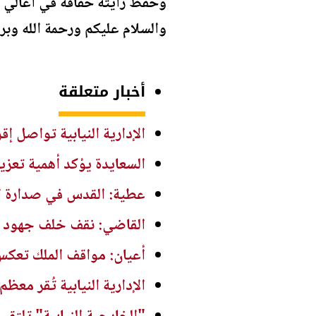
وحفظ رايته خفّاقةً في أعالي ا
والسلام عليكم ورحمة الله وبرك
أخبار متعلقة
الإدارية النيابية تواصل إقرا
السعايدة يؤكد أهمية تعزيز
عطية: القدس في صدارة ال
القاضي: نقف خلف جهود ال
أعيان: مواقف الملك تعكس ا
الإدارية النيابية تُقر معظ