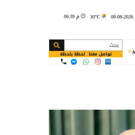
06:39 م
08
30°C
د
تواصل معنا.. لحظة بلحظة