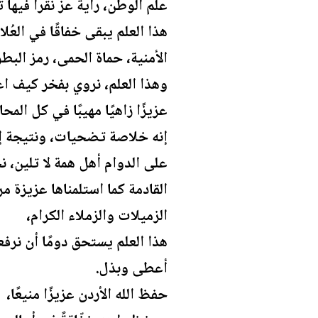
علم الوطن، راية عز نقرأ فيها 
هذا العلم يبقى خفاقًا في الع
الأمنية، حماة الحمى، رمز البطو
وهذا العلم، نروي بفخر كيف ا
عزيزًا زاهيًا مهيبًا في كل المحا
إنه خلاصة تضحيات، ونتيجة إي
على الدوام أهل همة لا تلين، ن
القادمة كما استلمناها عزيزة مر
الزميلات والزملاء الكرام،
هذا العلم يستحق دومًا أن نرفع
أعطى وبذل.
حفظ الله الأردن عزيزًا منيعًا،