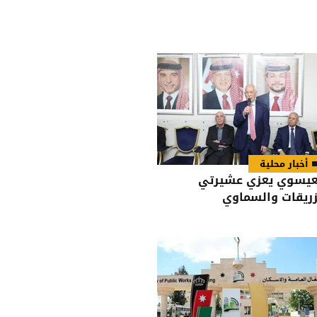
أخبار محلية
عيسوي يعزي عشيرتي
زريقات والسماوي