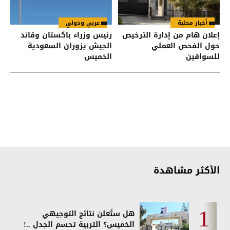
أخبار محلية
عربي ودولي
إعلان هام من إدارة الترخيص
رئيس وزراء باكستان وقائد
حول الفحص العملي
الجيش يزوران السعودية
للسواقين
الخميس
الأكثر مشاهدة
هل ستُعلن نتائج التوجيهي
الخميس؟ التربية تحسم الجدل ..!