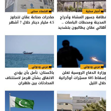
أخبار محلية
اقتصاد محلي
نظافة جسور المشاة وأدراج
صادرات صناعة عمّان تتجاوز
المدينة ومحطات الباصات ..
4.5 مليار دينار خلال 7 أشهر
أهالي عمّان يطالبون بتشديد
الرقابة على شركات النظافة
عربي ودولي
عربي ودولي
وزارة الدفاع الروسية تعلن
باكستان: نأمل بأن يؤدي
إسقاط 605 مسيّرات أوكرانية
الاتفاق بشأن هرمز لاستئناف
خلال الليل
المحادثات بين طهران
وواشنطن