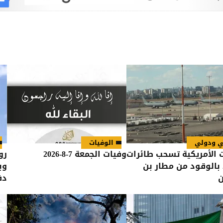
ي ودولي
الوفيات
 الأمريكية تسحب طائرات
وفيات الجمعة 7-8-2026
رو
 بالوقود من مطار بن
وب
ن
دف