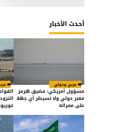
أحدث الأخبار
عربي ودولي
عرب
مسؤول أمريكي: مضيق هرمز
القوات
معبر دولي ولا تسيطر أي جهة
التزود
على ممراته
غوريو