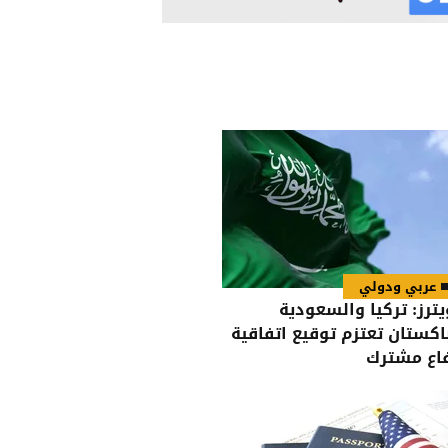
عربي ودولي
يترز: تركيا والسعودية
اكستان تعتزم توقيع اتفاقية
اع مشترك