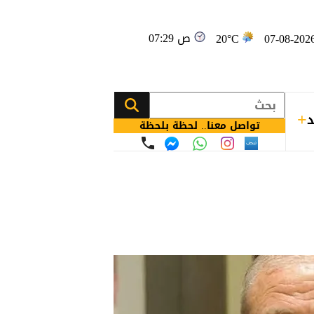
07:29 ص
20°C
د
تواصل معنا.. لحظة بلحظة