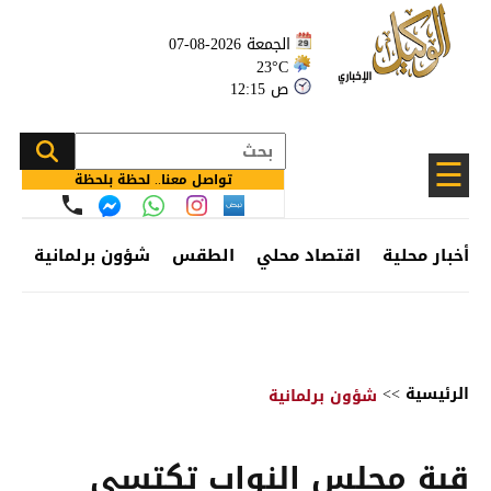
الجمعة 2026-08-07
23°C
12:15 ص
☰
تواصل معنا.. لحظة بلحظة
أخبار محلية
اقتصاد محلي
الطقس
شؤون برلمانية
وظ
الرئيسية
>>
شؤون برلمانية
قبة مجلس النواب تكتسي