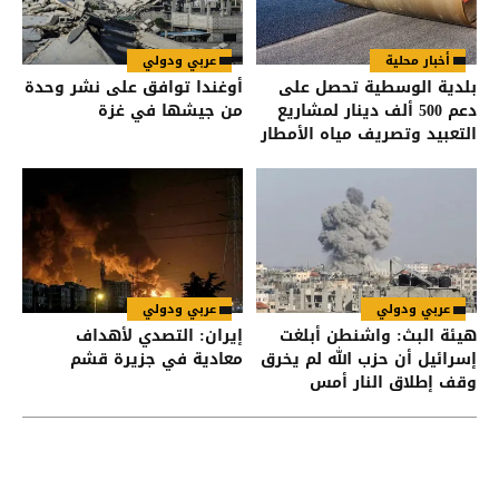
أخبار محلية
عربي ودولي
بلدية الوسطية تحصل على
أوغندا توافق على نشر وحدة
دعم 500 ألف دينار لمشاريع
من جيشها في غزة
التعبيد وتصريف مياه الأمطار
عربي ودولي
عربي ودولي
هيئة البث: واشنطن أبلغت
إيران: التصدي لأهداف
إسرائيل أن حزب الله لم يخرق
معادية في جزيرة قشم
وقف إطلاق النار أمس