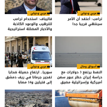
عربي ودولي
عربي ودولي
ترامب: أعتقد أن الأمر
قاليباف: استخدام ترامب
سينتهي قريبا جدا
للترهيب والوعود الكاذبة
والأخبار المضللة استراتيجية
فاشلة
أسواق ومال
عربي ودولي
النفط يرتفع 3 دولارات مع
سوريا.. ارتفاع حصيلة ضحايا
دراسة إيران حظر عبور سفن
تفجير جرمانا في ريف دمشق
أميركية وإسرائيلية مضيق
إلى قتيلين و14 مصابا
هرمز