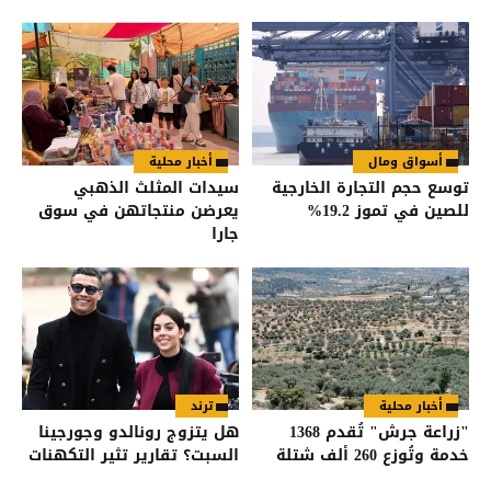
أسواق ومال
أخبار محلية
توسع حجم التجارة الخارجية
سيدات المثلث الذهبي
للصين في تموز 19.2%
يعرضن منتجاتهن في سوق
جارا
أخبار محلية
ترند
"زراعة جرش" تُقدم 1368
هل يتزوج رونالدو وجورجينا
خدمة وتُوزع 260 ألف شتلة
السبت؟ تقارير تثير التكهنات