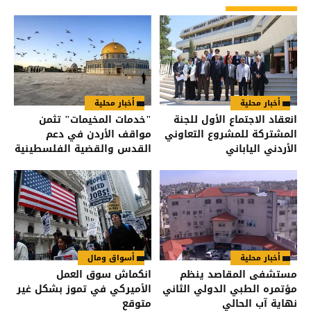
أخبار محلية
أخبار محلية
انعقاد الاجتماع الأول للجنة
"خدمات المخيمات" تثمن
المشتركة للمشروع التعاوني
مواقف الأردن في دعم
الأردني الياباني
القدس والقضية الفلسطينية
أخبار محلية
أسواق ومال
مستشفى المقاصد ينظم
انكماش سوق العمل
مؤتمره الطبي الدولي الثاني
الأميركي في تموز بشكل غير
نهاية آب الحالي
متوقع