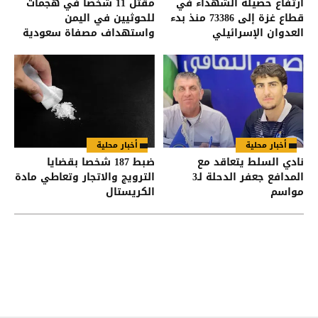
ارتفاع حصيلة الشهداء في
مقتل 11 شخصا في هجمات
قطاع غزة إلى 73386 منذ بدء
للحوثيين في اليمن
العدوان الإسرائيلي
واستهداف مصفاة سعودية
أخبار محلية
أخبار محلية
نادي السلط يتعاقد مع
ضبط 187 شخصا بقضايا
المدافع جعفر الدحلة لـ3
الترويج والاتجار وتعاطي مادة
مواسم
الكريستال