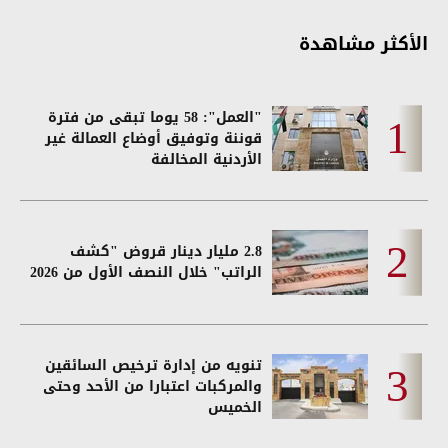
الأكثر مشاهدة
"العمل": 58 يوما تبقى من فترة
قوننة وتوفيق أوضاع العمالة غير
الأردنية المخالفة
2.8 مليار دينار قروض "كشف
الراتب" خلال النصف الأول من 2026
تنويه من إدارة ترخيص السائقين
والمركبات اعتبارا من الأحد وحتى
الخميس