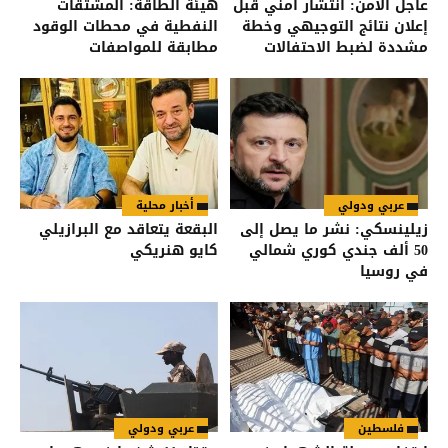
عاجل الأمن: انتشار أمني قبل
هيئة الطاقة: المشتقات
إعلان نتائج التوجيهي وخطة
النفطية في محطات الوقود
مشددة لضبط الاحتفالات
مطابقة للمواصفات
والمقاييس
عربي ودولي
أخبار محلية
زيلينسكي: نشر ما يصل إلى
البقعة يتعاقد مع البرازيلي
50 ألف جندي كوري شمالي
كايو هنريكي
في روسيا
فلسطين
عربي ودولي