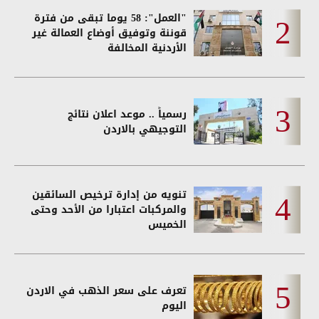
"العمل": 58 يوما تبقى من فترة
قوننة وتوفيق أوضاع العمالة غير
الأردنية المخالفة
رسمياً .. موعد اعلان نتائج
التوجيهي بالاردن
تنويه من إدارة ترخيص السائقين
والمركبات اعتبارا من الأحد وحتى
الخميس
تعرف على سعر الذهب في الاردن
اليوم