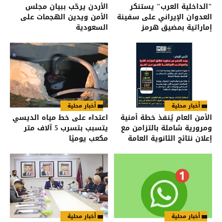
"الداخلية العرب" يستنكر
الأردن يرحّب ببيان مجلس
العدوان الإيراني على سفينة
الأمن ويدين الهجمات على
إماراتية بمضيق هرمز
السعودية
أخبار محلية
أخبار محلية
الأمن العام يُنفذ خطة أمنية
اعتداء على خط مياه الديسي
ومرورية شاملة بالتزامن مع
يتسبب بتسرب 5 آلاف متر
إعلان نتائج الثانوية العامة
مكعب يوميًا
أخبار محلية
أخبار محلية