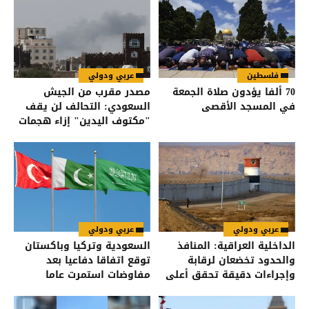
فلسطين
عربي ودولي
70 ألفا يؤدون صلاة الجمعة
مصدر مقرب من الجيش
في المسجد الأقصى
السعودي: التحالف لن يقف
"مكتوف اليدين" إزاء هجمات
الحوثيين على القوات اليمنية
عربي ودولي
عربي ودولي
الداخلية العراقية: المنافذ
السعودية وتركيا وباكستان
والحدود تخضعان لرقابة
توقع اتفاقا دفاعيا بعد
وإجراءات دقيقة تحقق أعلى
مفاوضات استمرت عاما
درجات الأمن