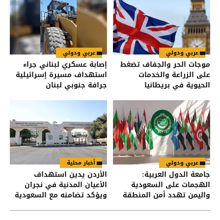
عربي ودولي
عربي ودولي
موجات الحر والجفاف تضغط
إصابة عسكري لبناني جراء
على الزراعة والخدمات
استهداف مسيرة إسرائيلية
الحيوية في بريطانيا
جرافة جنوبي لبنان
عربي ودولي
أخبار محلية
جامعة الدول العربية:
الأردن يدين استهداف
الهجمات على السعودية
الأعيان المدنية في نجران
واليمن تهدد أمن المنطقة
ويؤكد تضامنه مع السعودية