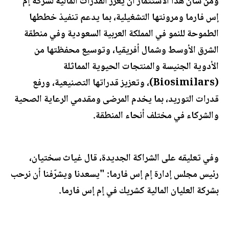
ومن شأن هذا الاستثمار أن يعزز القدرات المالية لشركة إم
إس فارما ومرونتها التشغيلية، بما يدعم تنفيذ خططها
الطموحة للنمو في المملكة العربية السعودية وفي منطقة
الشرق الأوسط وشمال أفريقيا، وتوسيع محفظتها من
الأدوية الجنيسة والمنتجات الحيوية المماثلة
(Biosimilars)، وتعزيز قدراتها التصنيعية، ورفع
قدرات التوريد، بما يخدم المرضى ومقدمي الرعاية الصحية
والشركاء في مختلف أنحاء المنطقة.
وفي تعليقه على الشراكة الجديدة، قال غياث سختيان،
رئيس مجلس إدارة إم إس فارما: "يسعدنا ويشرّفنا أن نرحب
بشركة العليان المالية كشريك في إم إس فارما.