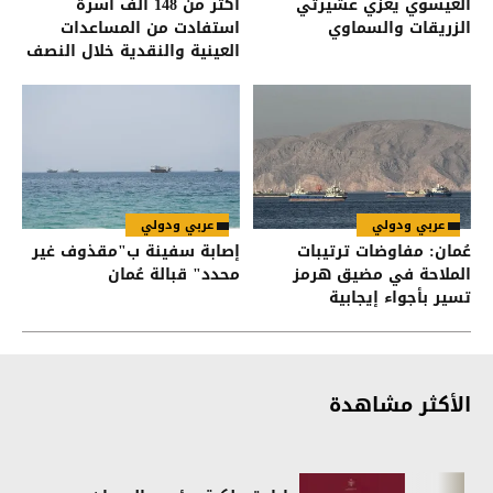
العيسوي يعزي عشيرتي
أكثر من 148 ألف أسرة
الزريقات والسماوي
استفادت من المساعدات
العينية والنقدية خلال النصف
الأول من العام
عربي ودولي
عربي ودولي
عُمان: مفاوضات ترتيبات
إصابة سفينة ب"مقذوف غير
الملاحة في مضيق هرمز
محدد" قبالة عُمان
تسير بأجواء إيجابية
الأكثر مشاهدة