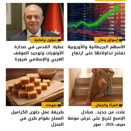
أسواق ومال
شؤون برلمانية
الأسهم البريطانية والأوروبية
عطية: القدس في صدارة
تفتتح تداولاتها على ارتفاع
الأولويات وتوحيد الموقف
العربي والإسلامي ضرورة
لحماية المقدسات
المرأة والجمال
منوعات
عادت من جديد.. صنادل
طريقة عمل حلوى الكراميل
الإصبع تتربع على عرش موضة
المملح بقوام طري في
صيف 2026 - صور
المنزل