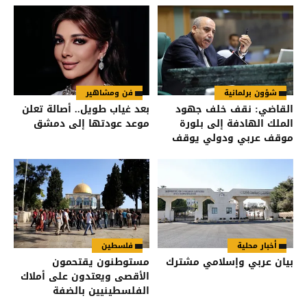
شؤون برلمانية
فن ومشاهير
القاضي: نقف خلف جهود
بعد غياب طويل.. أصالة تعلن
الملك الهادفة إلى بلورة
موعد عودتها إلى دمشق
موقف عربي ودولي يوقف
انتهاكات الاحتلال
أخبار محلية
فلسطين
بيان عربي وإسلامي مشترك
مستوطنون يقتحمون
الأقصى ويعتدون على أملاك
الفلسطينيين بالضفة