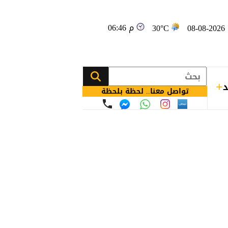
06:46 م
08
30°C
د
تواصل معنا.. لحظة بلحظة