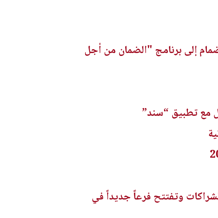
نضمام إلى برنامج "الضمان من أجل
امل مع تطبيق “سند”
ية
شراكات وتفتتح فرعاً جديداً في