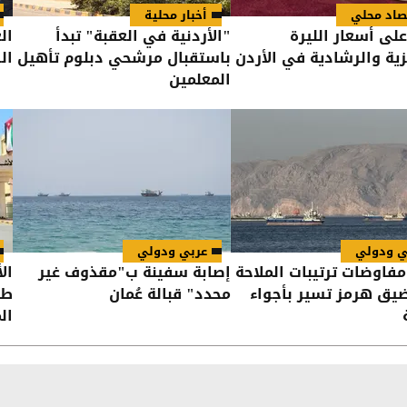
صاد محلي
أخبار محلية
لى أسعار الليرة
"الأردنية في العقبة" تبدأ
ال
يزية والرشادية في الأردن
باستقبال مرشحي دبلوم تأهيل
ال
المعلمين
ي ودولي
عربي ودولي
 مفاوضات ترتيبات الملاحة
إصابة سفينة ب"مقذوف غير
ال
ق هرمز تسير بأجواء
محدد" قبالة عُمان
طر
ال