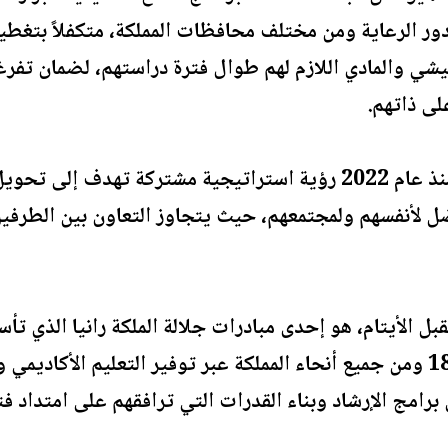
ور الرعاية ومن مختلف محافظات المملكة، متكفلاً بتغطية
عيشي والمادي اللازم لهم طوال فترة دراستهم، لضمان تف
على ذاتهم.
وتجسد هذه الشراكة الممتدة منذ عام 2022 رؤية استراتيجية مشترك
ل لأنفسهم ولمجتمعهم، حيث يتجاوز التعاون بين الطرفين 
والشابات الأيتام فوق عمر ال 18 ومن جميع أنحاء المملكة عبر توفير التعل
برامج الإرشاد وبناء القدرات التي ترافقهم على امتداد فت