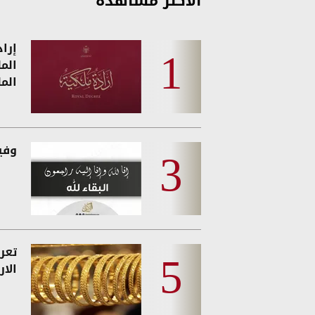
الأكثر مشاهدة
إرا
الم
الم
وفيات
تعر
الار