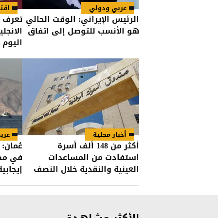
عربي ودولي
اقت
الرئيس الإيراني: الوقت الحالي
تعرف ع
هو الأنسب للتوصل إلى اتفاق
الانجل
اليوم
أخبار محلية
عرب
أكثر من 148 ألف أسرة
عُمان:
استفادت من المساعدات
في مضي
العينية والنقدية خلال النصف
إيجابية
الأول من العام