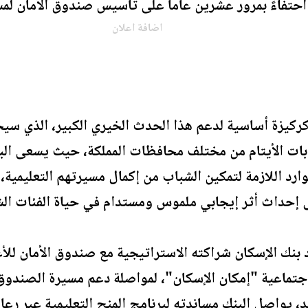
ة، احتفاءً بمرور عشرين عاماً على تأسيس صندوق الأمان لمس
اضافة اعلان
ة كركيزة أساسية لدعم هذا الحدث الخيري الكبير، الذي 
ابات الأيتام من مختلف محافظات المملكة، حيث يسعى الب
وارد اللازمة لتمكين الشباب من إكمال مسيرتهم التعليمية، 
إحداث أثر إيجابي ملموس ومستدام في حياة الفئات الش
لاجتماعية "إمكان الإسكان"، لمواصلة دعم مسيرة الصندو
، يواصل البنك مساندته لبرنامج المنح التعليمية عبر ر