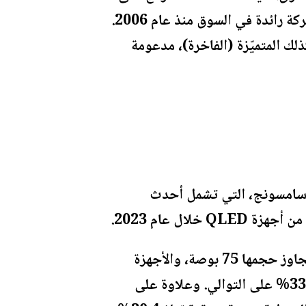
نسبة 30.1% كحصّة سوقية لأجهزة التلفاز في عام 2023، مما يؤكد مكانتها باعتبارها شركة رائدة في السوق منذ عام 2006.
ذلك المتميّزة (الفاخرة)، مدعومة
 عام 2017، وصلت المبيعات التراكمية لسلسلة أجهزة تلفاز QLED من سامسونج، التي تشمل أحدث
وأكّدت سامسونج ريادتها لسوق أجهزة التلفاز المتميّزة، وعلى وجه التحديد تلك التي يتجاوز حجمها 75 بوصة، والأجهزة
التي يزيد سعرها على 2500 دولار، حيث حققت الشركة حصة سوقية بلغت 60.5% و33.9% على التوالي. وعلاوة على