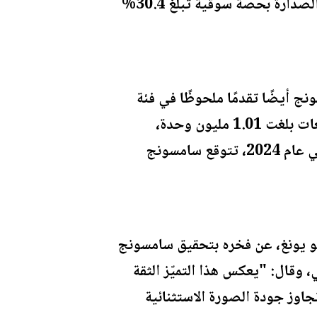
ذلك، وبفضل المبيعات القوية للطرازات ذات الحجم 98 بوصة، حافظت سامسونج على الصدارة بحصة سوقية تبلغ 30.4%
ج أيضًا تقدمًا ملحوظًا في فئة
أجهزة OLED. وفي عام 2023، شهدت تشكيلة أجهزة تلفاز OLED من سامسونج مبيعات بلغت 1.01 مليون وحدة،
لتستحوذ بذلك على حصة سوقية بنسبة 22.7%. ومع طرح مجموعة OLED الجديدة في عام 2024، تتوقع سامسونج
و يونغ، عن فخره بتحقيق سامسونج
دتها لسوق أجهزة التلفاز العالميّة للعام الـ 18 على التوالي، وقال: "يعكس هذا التميّز الثقة
تجاوز جودة الصورة الاستثنائية