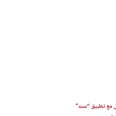
امل مع تطبيق “سند”