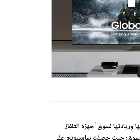
اً وللعام الـ 18 توالياً على تفوقها وريادتها لسوق أجهزة التلفاز
اث السوق؛ حيث حصلت سامسونج على