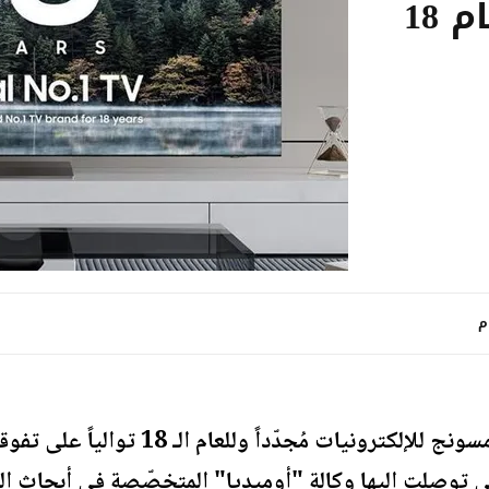
التلفاز العالمية للعام 18
- حافظت سامسونج للإلكترونيات مُجدّد
ج التي توصلت إليها وكالة "أوميديا" المتخصّصة في أبح