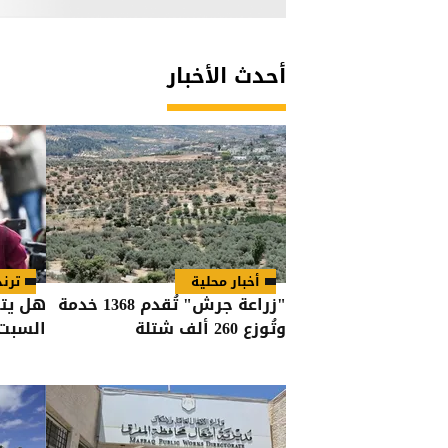
أحدث الأخبار
أخبار محلية
ترند
"زراعة جرش" تُقدم 1368 خدمة
هل يتز
وتُوزع 260 ألف شتلة
السبت؟