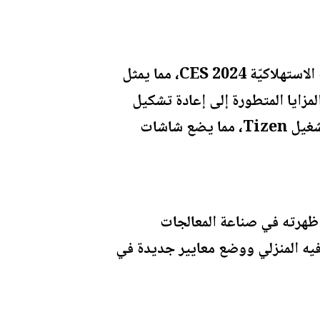
وكانت سامسونج قد طرحت معالج NQ8 AI Gen3 المبتكر خلال معرض الإلكترونيات الاستهلاكيّة CES 2024، مما يمثل
مزايا المتطورة إلى إعادة تشكيل
مشهد أجهزة التلفاز الذكية من خلال دمج الذكاء الاصطناعي المتقدم المدعوم بنظام التشغيل Tizen، مما يضع شاشات
ثنائيّة خلال عام 2024. ومع التقدم الذي أظهرته في صناعة المعالجات
فيه المنزلي ووضع معايير جديدة في