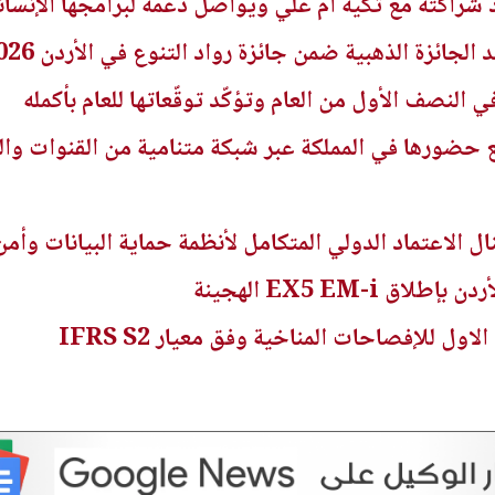
شراكته مع تكية أم علي ويواصل دعمه لبرامجها الإنسان
الجائزة الذهبية ضمن جائزة رواد التنوع في الأردن 2026
ي النصف الأول من العام وتؤكّد توقّعاتها للعام بأكمله
 حضورها في المملكة عبر شبكة متنامية من القنوات وال
ل الاعتماد الدولي المتكامل لأنظمة حماية البيانات وأمن
EX5 EM-i الهجينة
اول للإفصاحات المناخية وفق معيار IFRS S2