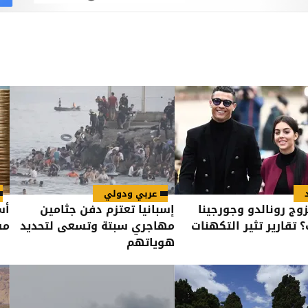
عربي ودولي
وج رونالدو وجورجينا
إسبانيا تعتزم دفن جثامين
أس
 تقارير تثير التكهنات
مهاجري سبتة وتسعى لتحديد
مستو
هوياتهم