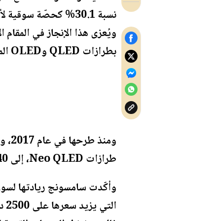
ويُعزى هذا الإنجاز في المقام ا
بطرازات QLED وOLED المتطورة.
طرازات Neo QLED، إلى 40 مليون وحدة، في أعقاب بيع أكثر من 8.31 مليون وحدة من أجهزة QLED خلال عام 2023.