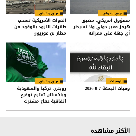
عربي ودولي
عربي ودولي
مسؤول أمريكي: مضيق
القوات الأمريكية تسحب
هرمز معبر دولي ولا تسيطر
طائرات التزود بالوقود من
أي جهة على ممراته
مطار بن غوريون
الوفيات
عربي ودولي
وفيات الجمعة 7-8-2026
رويترز: تركيا والسعودية
وباكستان تعتزم توقيع
اتفاقية دفاع مشترك
الأكثر مشاهدة