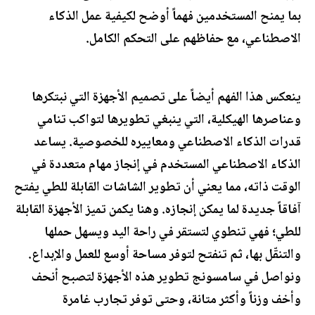
بما يمنح المستخدمين فهماً أوضح لكيفية عمل الذكاء
الاصطناعي، مع حفاظهم على التحكم الكامل.
ينعكس هذا الفهم أيضاً على تصميم الأجهزة التي نبتكرها
وعناصرها الهيكلية، التي ينبغي تطويرها لتواكب تنامي
قدرات الذكاء الاصطناعي ومعاييره للخصوصية. يساعد
الذكاء الاصطناعي المستخدم في إنجاز مهام متعددة في
الوقت ذاته، مما يعني أن تطوير الشاشات القابلة للطي يفتح
آفاقاً جديدة لما يمكن إنجازه. وهنا يكمن تميز الأجهزة القابلة
للطي؛ فهي تنطوي لتستقر في راحة اليد ويسهل حملها
والتنقّل بها، ثم تنفتح لتوفر مساحة أوسع للعمل والإبداع.
ونواصل في سامسونج تطوير هذه الأجهزة لتصبح أنحف
وأخف وزناً وأكثر متانة، وحتى توفر تجارب غامرة