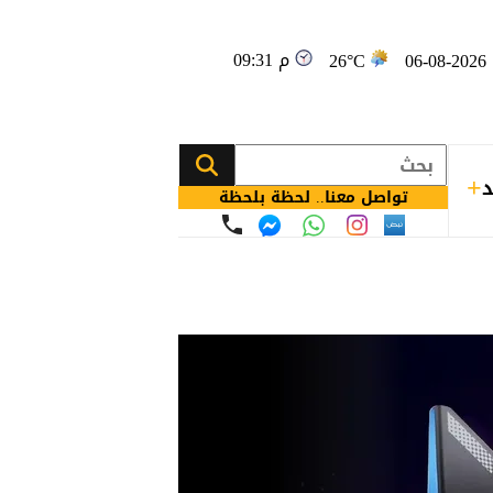
09:31 م
0
26°C
د
تواصل معنا.. لحظة بلحظة