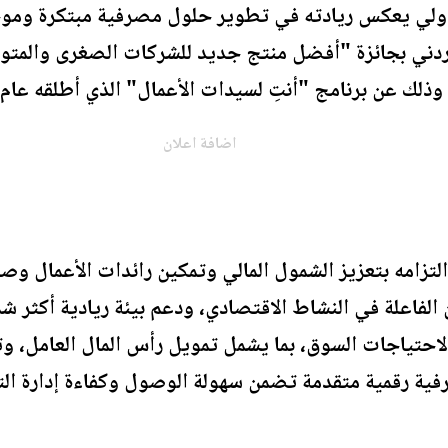
لي يعكس ريادته في تطوير حلول مصرفية مبتكرة وموج
اضافة اعلان
التزامه بتعزيز الشمول المالي وتمكين رائدات الأعمال وص
لفاعلة في النشاط الاقتصادي، ودعم بيئة ريادية أكثر شم
احتياجات السوق، بما يشمل تمويل رأس المال العامل، وت
فية رقمية متقدمة تضمن سهولة الوصول وكفاءة إدارة التد