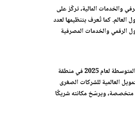
قطاع المصرفي والخدمات المالية، تركّز على
 العالم. كما تُعرف بتنظيمها لعدد
تحول الرقمي والخدمات المصرفية
وكان البنك الأهلي الأردني قد حصل مؤخرًا على جائزة أفضل ممول للشركات الصغرى والمتوسطة لعام 2025 في منطقة
الدولية (IFC)، وذلك ضمن جوائز التمويل العالمية للشركات الصغرى
ة متخصصة، ويرسّخ مكانته شريكًا