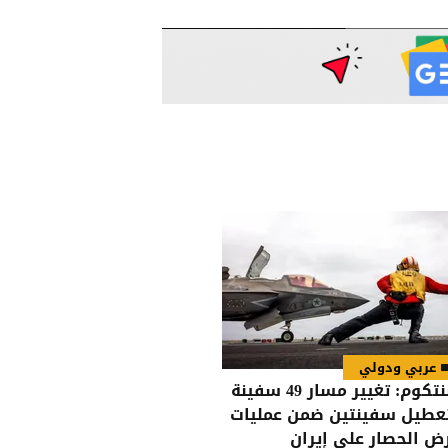
عربي ودولي
سنتكوم: تغيير مسار 49 سفينة
عطيل سفينتين ضمن عمليات
ض الحصار على إيران