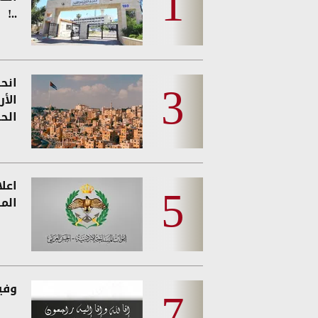
..!
انحس
الأ
الحر
اعل
المس
وفيات 