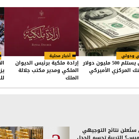
ي ودولي
أخبار محلية
العراق يستلم 500 مليون دولار
إرادة ملكية برئيس الديوان
ال
نك المركزي الأميركي
الملكي ومدير مكتب جلالة
يز
الملك
لل
ستُعلن نتائج التوجيهي
ميس؟ التربية تحسم الجدل