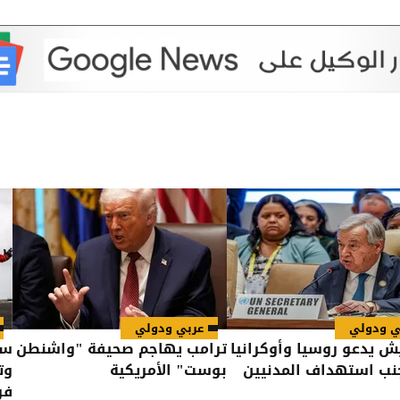
ي ودولي
عربي ودولي
ش يدعو روسيا وأوكرانيا
ترامب يهاجم صحيفة "واشنطن
نب استهداف المدنيين
بوست" الأمريكية
وت
فر