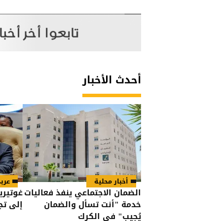
أحدث الأخبار
أخبار محلية
عرب
الضمان الاجتماعي ينفذ فعاليات
غوتيري
خدمة "أنت تسأل والضمان
إلى تج
يُجيب" في الكرك