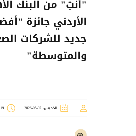
"أنتِ" من البنك ال
الأردني جائزة "أفض
جديد للشركات الص
والمتوسطة"
الخميس، 07-05-2026
5:19