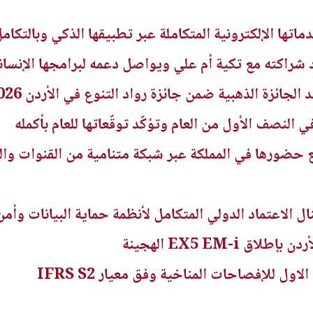
ماتها الإلكترونية المتكاملة عبر تطبيقها الذكي وبالتك
شراكته مع تكية أم علي ويواصل دعمه لبرامجها الإنسان
الجائزة الذهبية ضمن جائزة رواد التنوع في الأردن 2026
ي النصف الأول من العام وتؤكّد توقّعاتها للعام بأكمله
 حضورها في المملكة عبر شبكة متنامية من القنوات وال
ل الاعتماد الدولي المتكامل لأنظمة حماية البيانات وأمن
EX5 EM-i الهجينة
اول للإفصاحات المناخية وفق معيار IFRS S2