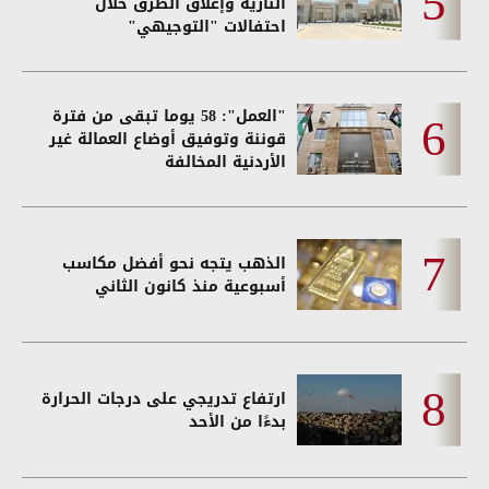
النارية وإغلاق الطرق خلال
احتفالات "التوجيهي"
"العمل": 58 يوما تبقى من فترة
قوننة وتوفيق أوضاع العمالة غير
الأردنية المخالفة
الذهب يتجه نحو أفضل مكاسب
أسبوعية منذ كانون الثاني
ارتفاع تدريجي على درجات الحرارة
بدءًا من الأحد