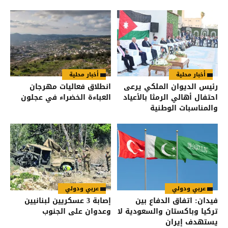
أخبار محلية
أخبار محلية
رئيس الديوان الملكي يرعى
انطلاق فعاليات مهرجان
احتفال أهالي الرمثا بالأعياد
العباءة الخضراء في عجلون
والمناسبات الوطنية
عربي ودولي
عربي ودولي
فيدان: اتفاق الدفاع بين
إصابة 3 عسكريين لبنانيين
تركيا وباكستان والسعودية لا
وعدوان على الجنوب
يستهدف إيران