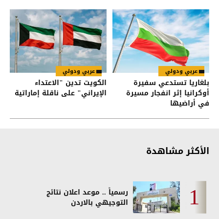
عربي ودولي
عربي ودولي
بلغاريا تستدعي سفيرة
الكويت تدين "الاعتداء
أوكرانيا إثر انفجار مسيرة
الإيراني" على ناقلة إماراتية
في أراضيها
الأكثر مشاهدة
رسمياً .. موعد اعلان نتائج
التوجيهي بالاردن