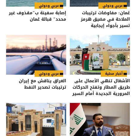
عربي ودولي
عربي ودولي
عُمان: مفاوضات ترتيبات
إصابة سفينة ب"مقذوف غير
الملاحة في مضيق هرمز
محدد" قبالة عُمان
تسير بأجواء إيجابية
أخبار محلية
عربي ودولي
الأشغال تنهي الأعمال على
العراق يناقش مع إيران
طريق المطار وتفتح الحركات
ترتيبات تصدير النفط
المرورية الجديدة أمام السير