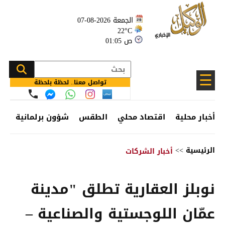
الجمعة 2026-08-07
22°C
01:05 ص
☰
تواصل معنا.. لحظة بلحظة
أخبار محلية
اقتصاد محلي
الطقس
شؤون برلمانية
وظ
الرئيسية
>>
أخبار الشركات
نوبلز العقارية تطلق "مدينة
عمّان اللوجستية والصناعية –