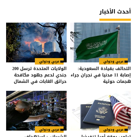
أحدث الأخبار
عربي ودولي
عربي ودولي
التحالف بقيادة السعودية:
الولايات المتحدة ترسل 200
إصابة 11 مدنيا في نجران جراء
جندي لدعم جهود مكافحة
هجمات حوثية
حرائق الغابات في الشمال
الغربي
عربي ودولي
عربي ودولي
ترامب يوقع أمرا تنفيذيا
الشيباني: استهداف