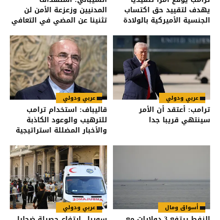
يهدف لتقييد حق اكتساب
المدنيين وزعزعة الأمن لن
الجنسية الأميركية بالولادة
تثنينا عن المضي في التعافي
وبناء الدولة
عربي ودولي
عربي ودولي
ترامب: أعتقد أن الأمر
قاليباف: استخدام ترامب
سينتهي قريبا جدا
للترهيب والوعود الكاذبة
والأخبار المضللة استراتيجية
فاشلة
أسواق ومال
عربي ودولي
النفط يرتفع 3 دولارات مع
سوريا.. ارتفاع حصيلة ضحايا