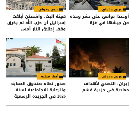
عربي ودولي
عربي ودولي
أوغندا توافق على نشر وحدة
هيئة البث: واشنطن أبلغت
من جيشها في غزة
إسرائيل أن حزب الله لم يخرق
وقف إطلاق النار أمس
عربي ودولي
أخبار محلية
إيران: التصدي لأهداف
صدور نظام صندوق الحماية
معادية في جزيرة قشم
والرعاية الاجتماعية لسنة
2026 في الجريدة الرسمية