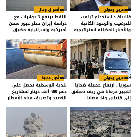
عربي ودولي
أسواق ومال
قاليباف: استخدام ترامب
النفط يرتفع 3 دولارات مع
للترهيب والوعود الكاذبة
دراسة إيران حظر عبور سفن
والأخبار المضللة استراتيجية
أميركية وإسرائيلية مضيق
فاشلة
هرمز
عربي ودولي
أخبار محلية
سوريا.. ارتفاع حصيلة ضحايا
بلدية الوسطية تحصل على
تفجير جرمانا في ريف دمشق
دعم 500 ألف دينار لمشاريع
إلى قتيلين و14 مصابا
التعبيد وتصريف مياه الأمطار