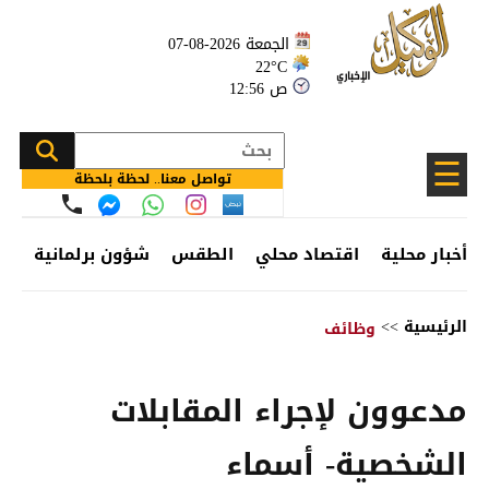
الجمعة 2026-08-07
22°C
12:56 ص
☰
تواصل معنا.. لحظة بلحظة
أخبار محلية
اقتصاد محلي
الطقس
شؤون برلمانية
وظ
الرئيسية
>>
وظائف
مدعوون لإجراء المقابلات
الشخصية- أسماء