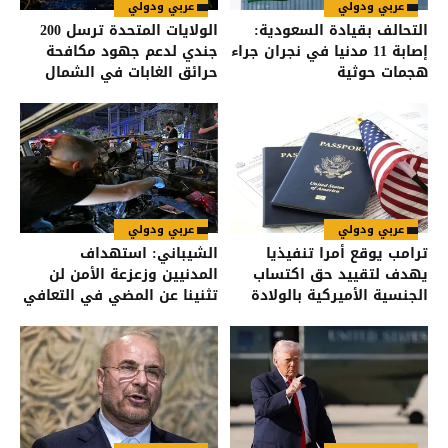
عربي ودولي
عربي ودولي
التحالف بقيادة السعودية:
الولايات المتحدة ترسل 200
إصابة 11 مدنيا في نجران جراء
جندي لدعم جهود مكافحة
هجمات حوثية
حرائق الغابات في الشمال
الغربي
عربي ودولي
عربي ودولي
ترامب يوقع أمرا تنفيذيا
الشيباني: استهداف
يهدف لتقييد حق اكتساب
المدنيين وزعزعة الأمن لن
الجنسية الأميركية بالولادة
تثنينا عن المضي في التعافي
وبناء الدولة