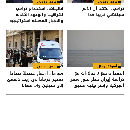
عربي ودولي
عربي ودولي
ترامب: أعتقد أن الأمر
قاليباف: استخدام ترامب
سينتهي قريبا جدا
للترهيب والوعود الكاذبة
والأخبار المضللة استراتيجية
فاشلة
أسواق ومال
عربي ودولي
النفط يرتفع 3 دولارات مع
سوريا.. ارتفاع حصيلة ضحايا
دراسة إيران حظر عبور سفن
تفجير جرمانا في ريف دمشق
أميركية وإسرائيلية مضيق
إلى قتيلين و14 مصابا
هرمز