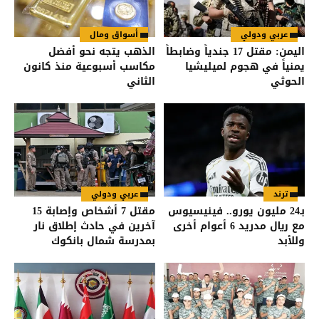
عربي ودولي
أسواق ومال
اليمن: مقتل 17 جندياً وضابطاً
الذهب يتجه نحو أفضل
يمنياً في هجوم لميليشيا
مكاسب أسبوعية منذ كانون
الحوثي
الثاني
ترند
عربي ودولي
بـ24 مليون يورو.. فينيسيوس
مقتل 7 أشخاص وإصابة 15
مع ريال مدريد 6 أعوام أخرى
آخرين في حادث إطلاق نار
وللأبد
بمدرسة شمال بانكوك