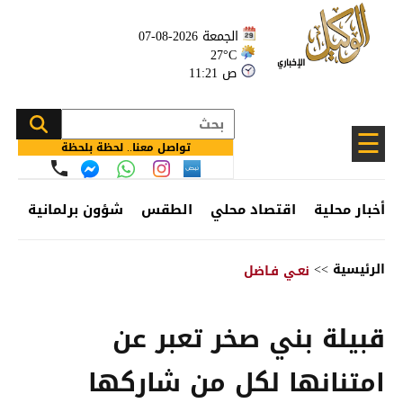
الجمعة 2026-08-07
27°C
11:21 ص
☰
تواصل معنا.. لحظة بلحظة
أخبار محلية
اقتصاد محلي
الطقس
شؤون برلمانية
وظ
الرئيسية
>>
نعـي فـاضل
قبيلة بني صخر تعبر عن
امتنانها لكل من شاركها