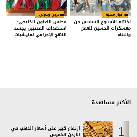
أخبار محلية
عربي ودولي
اختتام الأسبوع السادس من
مجلس التعاون الخليجي:
معسكرات الحسين للعمل
استهداف المدنيين يجسد
والبناء
النهج الإجرامي لمليشيات
الحوثي
الأكثر مشاهدة
ارتفاع كبير على أسعار الذهب في
الأردن الخميس