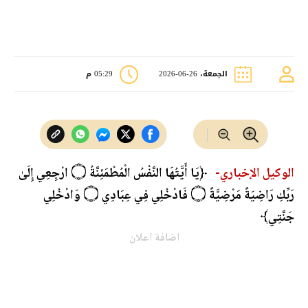
الجمعة، 26-06-2026
05:29 م
الوكيل الإخباري-
﴿يَا أَيَّتُهَا النَّفْسُ الْمُطْمَئِنَّةُ ۝ ارْجِعِي إِلَىٰ
رَبِّكِ رَاضِيَةً مَرْضِيَّةً ۝ فَادْخُلِي فِي عِبَادِي ۝ وَادْخُلِي
جَنَّتِي﴾
اضافة اعلان