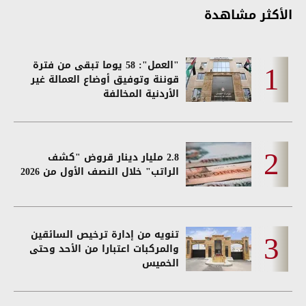
الأكثر مشاهدة
"العمل": 58 يوما تبقى من فترة
قوننة وتوفيق أوضاع العمالة غير
الأردنية المخالفة
2.8 مليار دينار قروض "كشف
الراتب" خلال النصف الأول من 2026
تنويه من إدارة ترخيص السائقين
والمركبات اعتبارا من الأحد وحتى
الخميس