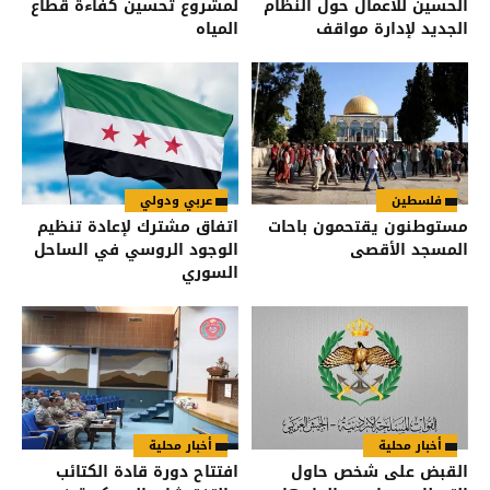
الحسين للأعمال حول النظام
لمشروع تحسين كفاءة قطاع
الجديد لإدارة مواقف
المياه
السيارات
فلسطين
عربي ودولي
مستوطنون يقتحمون باحات
اتفاق مشترك لإعادة تنظيم
المسجد الأقصى
الوجود الروسي في الساحل
السوري
أخبار محلية
أخبار محلية
القبض على شخص حاول
افتتاح دورة قادة الكتائب