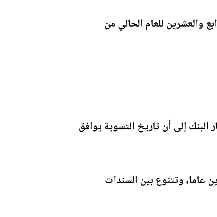
بع والعشرين للعام الحالي من
 تاريخ الاستحقاق للإصدار الحالي هو 7 حزيران 2036، فيما أشار البنك إلى أن تاريخ التسوية يوافق
ن عاما، وتتنوع بين السندات