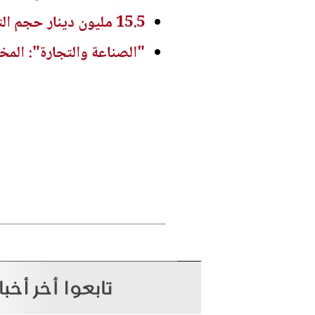
15.5 مليون دينار حجم التداول في بورصة عمان
"الصناعة والتجارة": المخ