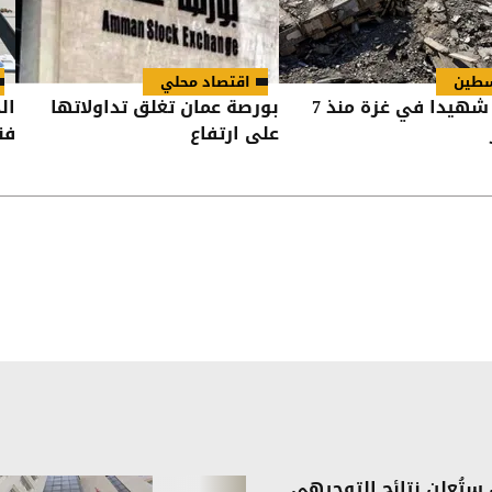
طين
اقتصاد محلي
73,382 شهيدا في غزة منذ 7
بورصة عمان تغلق تداولاتها
ال
على ارتفاع
فند
ستُعلن نتائج التوجيهي