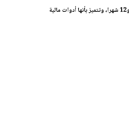
فيما تعدّ أذونات الخزينة؛ أدوات دين حكومية قصيرة الأجل تصدر لآجال تتراوح بين 3 و12 شهرا، وتتميز بأنها أدوات مالية