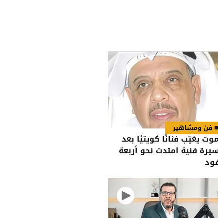
فن ومشاهير
موت يغيّب فنانًا كويتيًا بعد
يرة فنية امتدت نحو أربعة
ود