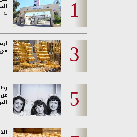
الخ
..!
ارت
في 
رحل
عن و
الي
الذه