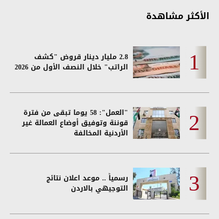
الأكثر مشاهدة
2.8 مليار دينار قروض "كشف
الراتب" خلال النصف الأول من 2026
"العمل": 58 يوما تبقى من فترة
قوننة وتوفيق أوضاع العمالة غير
الأردنية المخالفة
رسمياً .. موعد اعلان نتائج
التوجيهي بالاردن