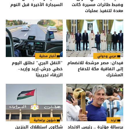
وضبط طائرات مسيرة كانت
السيجارة الأخيرة قبل النوم
معدة لتنفيذ عمليات
عربي ودولي
أخبار محلية
فيدان: مصر مرشحة للانضمام
"النقل البري" تطلق اليوم
إلى اتفاقية مكة للدفاع
خطي جرش–إربد وإربد–
المشترك
الزرقاء تجريبيًا
ترند
شؤون برلمانية
برسالة مؤثرة .. رئيس الاتحاد
شكاوى استهلاك البنزين